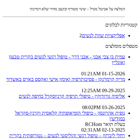
המלצה על אביטל מנדל – שינוי מטורף ובקצב מהיר שלא דמיינתי
קטגוריות לבלוגים
אפליקציות שוות לנשים
2
מטפלים מומלצים
עמית בן צבי אבני - אבני דרך - טיפול רגשי לנשים בקרית טבעון
ואונליין
01-15-2026 01:21AM
מריה קרמרנקו - פסיכותרפיה ואימון אישי ואקסס בארס באשדוד
09-29-2025 12:25AM
אליסיה גורודוקין - טיפולי תרפיה קרניוסקרל בחיפה לנשים
03-26-2025 08:02PM
נופית אהרונסון - טיפולי הומיאופתיה קלאסית וקרניו-סקראל
במודיעין
בעלת תואר RCHom
02-13-2025 02:31AM
רחלי ליברזון – טיפול רגשי והוליסטי לנשים – נטורופתית בקרית