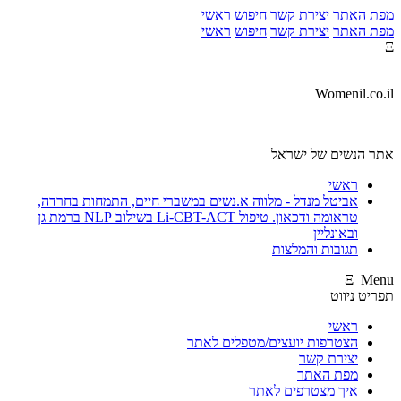
מפת האתר
יצירת קשר
חיפוש
ראשי
מפת האתר
יצירת קשר
חיפוש
ראשי
Ξ
Womenil.co.il
אתר הנשים של ישראל
ראשי
אביטל מנדל - מלווה א.נשים במשברי חיים, התמחות בחרדה,
טראומה ודכאון. טיפול Li-CBT-ACT בשילוב NLP ברמת גן
ובאונליין
תגובות והמלצות
Ξ Menu
תפריט ניווט
ראשי
הצטרפות יועצים/מטפלים לאתר
יצירת קשר
מפת האתר
איך מצטרפים לאתר