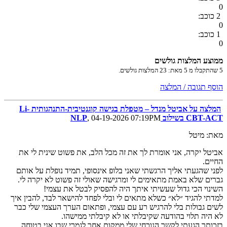
0
2 כוכב:
0
1 כוכב:
0
ממוצע המלצות גולשים
5
שהתקבלו מ
5
מאת:
23
המלצות גולשים.
הוסף תגובה / המלצה
המלצה על אביטל מנדל – מטפלת בגישה קוגנטיבית-התנהגותית Li-
CBT-ACT בשילוב NLP
, 04-19-2026 07:19PM
מאת: מיטל
אביטל יקרה, אני אומרת לך את זה מכל הלב, את פשוט שינית לי את
החיים.
לפני שהגעתי אליך הרגשתי שאני בלופ אינסופי, תמיד נופלת על אותם
גברים שלא באמת מתאימים לי ומרגישה שאולי זה פשוט לא יקרה לי.
השינוי הכי גדול שעשיתי איתך היה להפסיק לבטל את עצמי!
למדתי להגיד ״לא״ כשלא מתאים לי ובלי לפחד להישאר לבד, להבין איך
לשים גבולות בלי להרגיש רע עם עצמי, ופתאום הערך העצמי שלי כבר
לא היה תלוי בהודעה שקיבלתי או לא קיבלתי ממישהו.
בזכותך הגעתי לקשר הנוכחי שלי ממקום אחר לגמרי שבו אני בטוחה