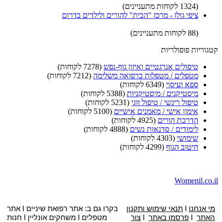
(1324 לקוחות מתעניינים)
ציפי גולן - מרכז "הבית" להורים ולילדים בדרום
(88 לקוחות מתעניינים)
קטגוריות פופולריות
טיפולים אנרגטיים ואיזון גוף-נפש
(7278 לקוחות)
מטפלים / מטפלות ברפואה משלימה
(7212 לקוחות)
ספא ועיסוי
(6349 לקוחות)
מיסטיקנים / מיסטיקניות
(5388 לקוחות)
טיפול ריגשי / טיפול זוגי
(5231 לקוחות)
אימון אישי / מאמנים אישיים
(5100 לקוחות)
הדרכת הורים
(4925 לקוחות)
לימודים / סדנאות נשים
(4888 לקוחות)
שימושי
(4303 לקוחות)
חיטוב הגוף
(4299 לקוחות)
Womenil.co.il
מי אנחנו
I
תנאי שימוש ותקנון
בקרו גם ב: אתר
רפואת שיניים
I
אתר
האתר
I
פרסמו באתר
I
צור
מטפלים
I
משחקים אונליין
I
חנות