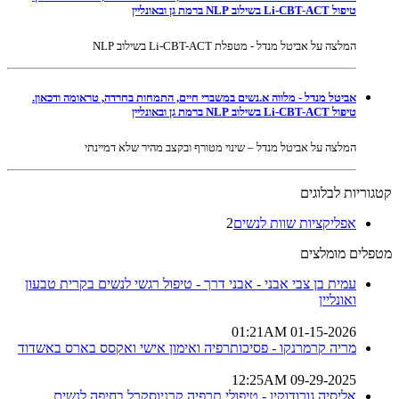
טיפול Li-CBT-ACT בשילוב NLP ברמת גן ובאונליין
המלצה על אביטל מנדל - מטפלת Li-CBT-ACT בשילוב NLP
אביטל מנדל - מלווה א.נשים במשברי חיים, התמחות בחרדה, טראומה ודכאון.
טיפול Li-CBT-ACT בשילוב NLP ברמת גן ובאונליין
המלצה על אביטל מנדל – שינוי מטורף ובקצב מהיר שלא דמיינתי
קטגוריות לבלוגים
אפליקציות שוות לנשים
2
מטפלים מומלצים
עמית בן צבי אבני - אבני דרך - טיפול רגשי לנשים בקרית טבעון
ואונליין
01-15-2026 01:21AM
מריה קרמרנקו - פסיכותרפיה ואימון אישי ואקסס בארס באשדוד
09-29-2025 12:25AM
אליסיה גורודוקין - טיפולי תרפיה קרניוסקרל בחיפה לנשים