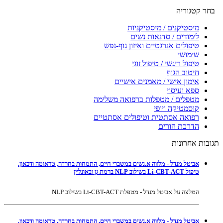
בחר קטגוריה
מיסטיקנים / מיסטיקניות
לימודים / סדנאות נשים
טיפולים אנרגטיים ואיזון גוף-נפש
שימושי
טיפול ריגשי / טיפול זוגי
חיטוב הגוף
אימון אישי / מאמנים אישיים
ספא ועיסוי
מטפלים / מטפלות ברפואה משלימה
קוסמטיקה ויופי
רפואה אסתטית וטיפולים אסתטיים
הדרכת הורים
תגובות אחרונות
אביטל מנדל - מלווה א.נשים במשברי חיים, התמחות בחרדה, טראומה ודכאון.
טיפול Li-CBT-ACT בשילוב NLP ברמת גן ובאונליין
המלצה על אביטל מנדל - מטפלת Li-CBT-ACT בשילוב NLP
אביטל מנדל - מלווה א.נשים במשברי חיים, התמחות בחרדה, טראומה ודכאון.