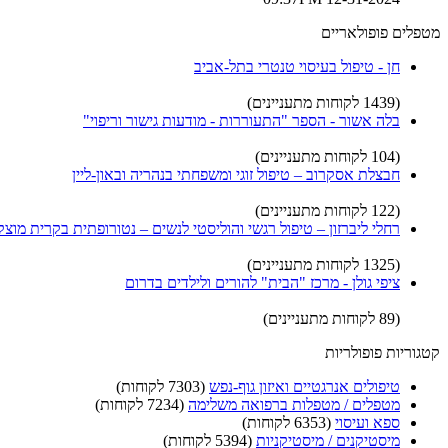
מטפלים פופולאריים
חן - טיפול בעיסוי טנטרי בתל-אביב
(1439 לקוחות מתעניינים)
בלה אשור - הספר "התעוררות - מודעות גישור וריפוי"
(104 לקוחות מתעניינים)
חבצלת אסקרוב – טיפול זוגי ומשפחתי בנהריה ובאון-ליין
(122 לקוחות מתעניינים)
רחלי ליברזון – טיפול רגשי והוליסטי לנשים – נטורופתית בקרית מוצקי
(1325 לקוחות מתעניינים)
ציפי גולן - מרכז "הבית" להורים ולילדים בדרום
(89 לקוחות מתעניינים)
קטגוריות פופולריות
טיפולים אנרגטיים ואיזון גוף-נפש
(7303 לקוחות)
מטפלים / מטפלות ברפואה משלימה
(7234 לקוחות)
ספא ועיסוי
(6353 לקוחות)
מיסטיקנים / מיסטיקניות
(5394 לקוחות)