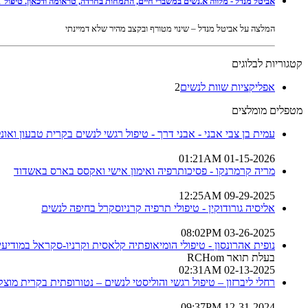
אביטל מנדל - מלווה א.נשים במשברי חיים, התמחות בחרדה, טראומה ודכאון. טיפול Li-CBT-ACT בשילוב NLP ברמת גן ובאונליין
המלצה על אביטל מנדל – שינוי מטורף ובקצב מהיר שלא דמיינתי
קטגוריות לבלוגים
אפליקציות שוות לנשים
2
מטפלים מומלצים
עמית בן צבי אבני - אבני דרך - טיפול רגשי לנשים בקרית טבעון ואונלי
01-15-2026 01:21AM
מריה קרמרנקו - פסיכותרפיה ואימון אישי ואקסס בארס באשדוד
09-29-2025 12:25AM
אליסיה גורודוקין - טיפולי תרפיה קרניוסקרל בחיפה לנשים
03-26-2025 08:02PM
נופית אהרונסון - טיפולי הומיאופתיה קלאסית וקרניו-סקראל במודיעין
בעלת תואר RCHom
02-13-2025 02:31AM
רחלי ליברזון – טיפול רגשי והוליסטי לנשים – נטורופתית בקרית מוצקי
12-31-2024 09:37PM