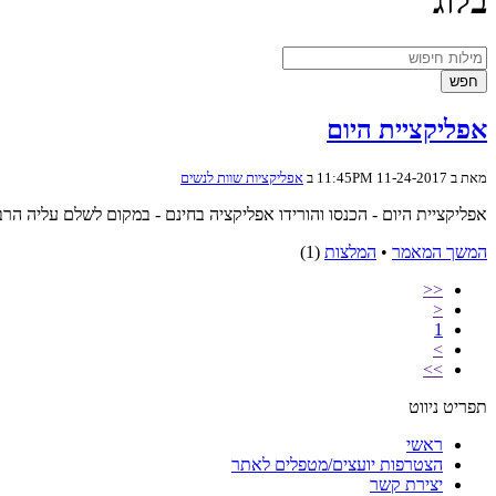
בלוג
חפש
אפליקציית היום
מאת ב 11-24-2017 11:45PM ב
אפליקציות שוות לנשים
אפליקציית היום - הכנסו והורידו אפליקציה בחינם - במקום לשלם עליה הר
המשך המאמר
•
המלצות
(1)
<<
<
1
>
>>
תפריט ניווט
ראשי
הצטרפות יועצים/מטפלים לאתר
יצירת קשר