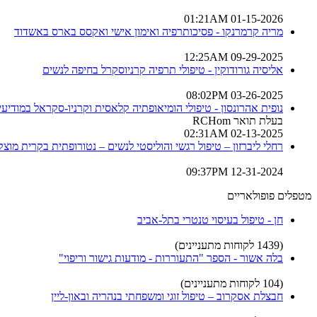
01-15-2026 01:21AM
מריה קרמרנקו - פסיכותרפיה ואימון אישי ואקסס בארס באשדוד
09-29-2025 12:25AM
אליסיה גורודוקין - טיפולי תרפיה קרניוסקרל בחיפה לנשים
03-26-2025 08:02PM
נופית אהרונסון - טיפולי הומיאופתיה קלאסית וקרניו-סקראל במודיעין
בעלת תואר RCHom
02-13-2025 02:31AM
רחלי ליברזון – טיפול רגשי והוליסטי לנשים – נטורופתית בקרית מוצקי
12-31-2024 09:37PM
מטפלים פופולאריים
חן - טיפול בעיסוי טנטרי בתל-אביב
(1439 לקוחות מתעניינים)
בלה אשור - הספר "התעוררות - מודעות גישור וריפוי"
(104 לקוחות מתעניינים)
חבצלת אסקרוב – טיפול זוגי ומשפחתי בנהריה ובאון-ליין