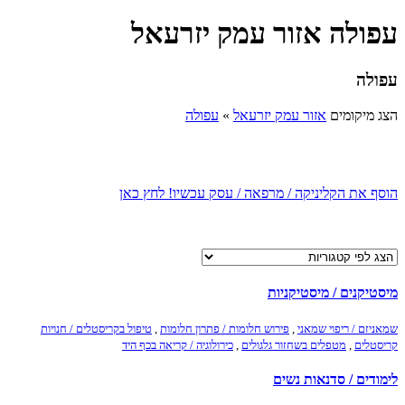
עפולה אזור עמק יזרעאל
עפולה
הצג מיקומים
אזור עמק יזרעאל
»
עפולה
הוסף את הקליניקה / מרפאה / עסק עכשיו! לחץ כאן
מיסטיקנים / מיסטיקניות
שמאניזם / ריפוי שמאני
,
פירוש חלומות / פתרון חלומות
,
טיפול בקריסטלים / חנויות
קריסטלים
,
מטפלים בשחזור גלגולים
,
כירולוגיה / קריאה בכף היד
לימודים / סדנאות נשים