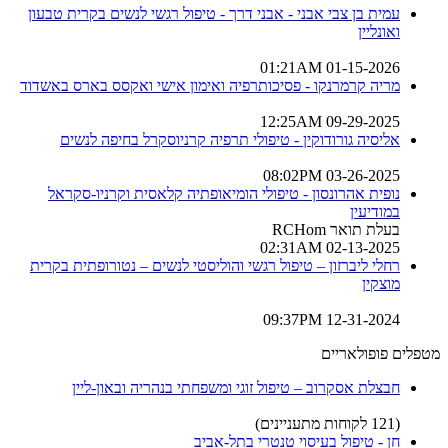
עמית בן צבי אבני - אבני דרך - טיפול רגשי לנשים בקרית טבעון
ואונליין
01-15-2026 01:21AM
מריה קרמרנקו - פסיכותרפיה ואימון אישי ואקסס בארס באשדוד
09-29-2025 12:25AM
אליסיה גורודוקין - טיפולי תרפיה קרניוסקרל בחיפה לנשים
03-26-2025 08:02PM
נופית אהרונסון - טיפולי הומיאופתיה קלאסית וקרניו-סקראל
במודיעין
בעלת תואר RCHom
02-13-2025 02:31AM
רחלי ליברזון – טיפול רגשי והוליסטי לנשים – נטורופתית בקרית
מוצקין
12-31-2024 09:37PM
מטפלים פופולאריים
חבצלת אסקרוב – טיפול זוגי ומשפחתי בנהריה ובאון-ליין
(121 לקוחות מתעניינים)
חן - טיפול בעיסוי טנטרי בתל-אביב