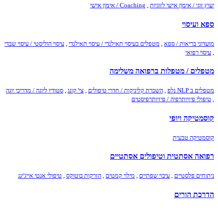
יעוץ זוגי / אימון אישי לזוגיות
,
Coaching / אימון אישי
ספא ועיסוי
מועדוני בריאות / ספא
,
מטפלים בעיסוי תאילנדי / עיסוי תאילנדי
,
עיסוי הוליסטי / עיסוי שבדי
,
עיסוי רפואי
מטפלים / מטפלות ברפואה משלימה
מטפלים ב NLP נלפ
,
השכרת קליניקות / חדרי טיפולים
,
צי' קונג
,
סטודיו ליוגה / מדריכי יוגה
,
טיפולי פיזיותרפיה / פיזיותרפיסטים
קוסמטיקה ויופי
קוסמטיקה טבעית
רפואה אסתטית וטיפולים אסתטיים
ניתוחים פלסטיים
,
עיבוי שפתיים
,
מילוי קמטים
,
הזרקות בוטוקס
,
טיפולי אנטי אייג'ינג
הדרכת הורים