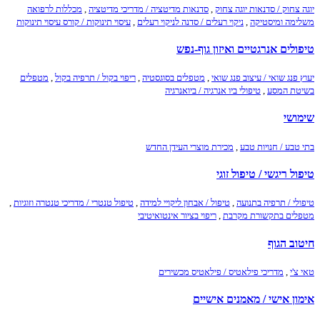
יוגה צחוק / סדנאות יוגה צחוק
,
סדנאות מדיטציה / מדריכי מדיטציה
,
מכללות לרפואה
משלימה ומיסטיקה
,
ניקוי רעלים / סדנה לניקוי רעלים
,
עיסוי תינוקות / קורס עיסוי תינוקות
טיפולים אנרגטיים ואיזון גוף-נפש
יעוץ פנג שואי / עיצוב פנג שואי
,
מטפלים בסוגסטיה
,
ריפוי בקול / תרפיה בקול
,
מטפלים
בשיטת המסע
,
טיפולי ביו אנרגיה / ביואנרגיה
שימושי
בתי טבע / חנויות טבע
,
מכירת מוצרי העידן החדש
טיפול ריגשי / טיפול זוגי
טיפולי / תרפיה בתנועה
,
טיפול / אבחון ליקויי למידה
,
טיפול טנטרי / מדריכי טנטרה וזוגיות
,
מטפלים בתקשורת מקרבת
,
ריפוי בציור אינטואיטיבי
חיטוב הגוף
טאי צ'י
,
מדריכי פילאטיס / פילאטיס מכשירים
אימון אישי / מאמנים אישיים