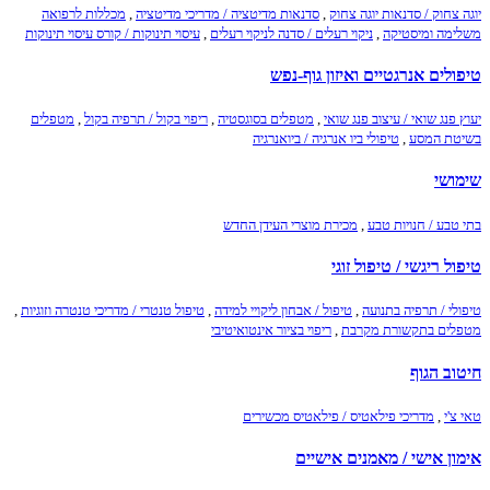
יוגה צחוק / סדנאות יוגה צחוק
,
סדנאות מדיטציה / מדריכי מדיטציה
,
מכללות לרפואה
משלימה ומיסטיקה
,
ניקוי רעלים / סדנה לניקוי רעלים
,
עיסוי תינוקות / קורס עיסוי תינוקות
טיפולים אנרגטיים ואיזון גוף-נפש
יעוץ פנג שואי / עיצוב פנג שואי
,
מטפלים בסוגסטיה
,
ריפוי בקול / תרפיה בקול
,
מטפלים
בשיטת המסע
,
טיפולי ביו אנרגיה / ביואנרגיה
שימושי
בתי טבע / חנויות טבע
,
מכירת מוצרי העידן החדש
טיפול ריגשי / טיפול זוגי
טיפולי / תרפיה בתנועה
,
טיפול / אבחון ליקויי למידה
,
טיפול טנטרי / מדריכי טנטרה וזוגיות
,
מטפלים בתקשורת מקרבת
,
ריפוי בציור אינטואיטיבי
חיטוב הגוף
טאי צ'י
,
מדריכי פילאטיס / פילאטיס מכשירים
אימון אישי / מאמנים אישיים