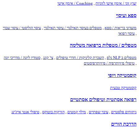
יעוץ זוגי / אימון אישי לזוגיות
,
Coaching / אימון אישי
ספא ועיסוי
מועדוני בריאות / ספא
,
מטפלים בעיסוי תאילנדי / עיסוי תאילנדי
,
עיסוי הוליסטי / עיסוי שבדי
,
עיסוי רפואי
מטפלים / מטפלות ברפואה משלימה
מטפלים ב NLP נלפ
,
השכרת קליניקות / חדרי טיפולים
,
צי' קונג
,
סטודיו ליוגה / מדריכי יוגה
,
טיפולי פיזיותרפיה / פיזיותרפיסטים
קוסמטיקה ויופי
קוסמטיקה טבעית
רפואה אסתטית וטיפולים אסתטיים
ניתוחים פלסטיים
,
עיבוי שפתיים
,
מילוי קמטים
,
הזרקות בוטוקס
,
טיפולי אנטי אייג'ינג
הדרכת הורים