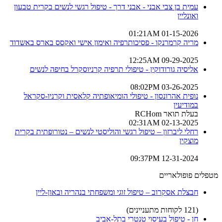
עמית בן צבי אבני - אבני דרך - טיפול רגשי לנשים בקרית טבעון
ואונליין
01-15-2026 01:21AM
מריה קרמרנקו - פסיכותרפיה ואימון אישי ואקסס בארס באשדוד
09-29-2025 12:25AM
אליסיה גורודוקין - טיפולי תרפיה קרניוסקרל בחיפה לנשים
03-26-2025 08:02PM
נופית אהרונסון - טיפולי הומיאופתיה קלאסית וקרניו-סקראל
במודיעין
בעלת תואר RCHom
02-13-2025 02:31AM
רחלי ליברזון – טיפול רגשי והוליסטי לנשים – נטורופתית בקרית
מוצקין
12-31-2024 09:37PM
מטפלים פופולאריים
חבצלת אסקרוב – טיפול זוגי ומשפחתי בנהריה ובאון-ליין
(121 לקוחות מתעניינים)
חן - טיפול בעיסוי טנטרי בתל-אביב