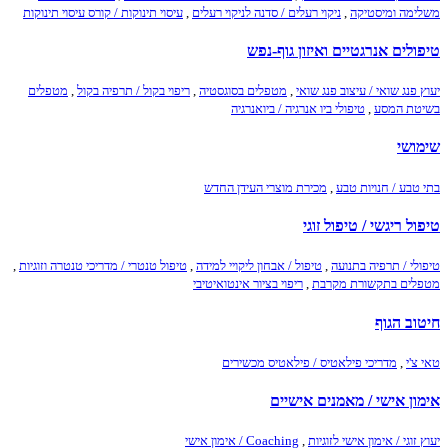
משלימה ומיסטיקה
,
ניקוי רעלים / סדנה לניקוי רעלים
,
עיסוי תינוקות / קורס עיסוי תינוקות
טיפולים אנרגטיים ואיזון גוף-נפש
יעוץ פנג שואי / עיצוב פנג שואי
,
מטפלים בסוגסטיה
,
ריפוי בקול / תרפיה בקול
,
מטפלים
בשיטת המסע
,
טיפולי ביו אנרגיה / ביואנרגיה
שימושי
בתי טבע / חנויות טבע
,
מכירת מוצרי העידן החדש
טיפול ריגשי / טיפול זוגי
טיפולי / תרפיה בתנועה
,
טיפול / אבחון ליקויי למידה
,
טיפול טנטרי / מדריכי טנטרה וזוגיות
,
מטפלים בתקשורת מקרבת
,
ריפוי בציור אינטואיטיבי
חיטוב הגוף
טאי צ'י
,
מדריכי פילאטיס / פילאטיס מכשירים
אימון אישי / מאמנים אישיים
יעוץ זוגי / אימון אישי לזוגיות
,
Coaching / אימון אישי