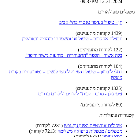
12-31-2024 09:37PM
מטפלים פופולאריים
חן - טיפול בעיסוי טנטרי בתל-אביב
(1439 לקוחות מתעניינים)
חבצלת אסקרוב – טיפול זוגי ומשפחתי בנהריה ובאון-ליין
(122 לקוחות מתעניינים)
בלה אשור - הספר "התעוררות - מודעות גישור וריפוי"
(104 לקוחות מתעניינים)
רחלי ליברזון – טיפול רגשי והוליסטי לנשים – נטורופתית בקרית
מוצקין
(1325 לקוחות מתעניינים)
ציפי גולן - מרכז "הבית" להורים ולילדים בדרום
(89 לקוחות מתעניינים)
קטגוריות פופולריות
טיפולים אנרגטיים ואיזון גוף-נפש
(7281 לקוחות)
מטפלים / מטפלות ברפואה משלימה
(7213 לקוחות)
ספא ועיסוי
(6351 לקוחות)