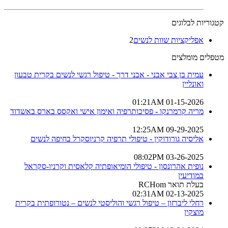
קטגוריות לבלוגים
אפליקציות שוות לנשים
2
מטפלים מומלצים
עמית בן צבי אבני - אבני דרך - טיפול רגשי לנשים בקרית טבעון
ואונליין
01-15-2026 01:21AM
מריה קרמרנקו - פסיכותרפיה ואימון אישי ואקסס בארס באשדוד
09-29-2025 12:25AM
אליסיה גורודוקין - טיפולי תרפיה קרניוסקרל בחיפה לנשים
03-26-2025 08:02PM
נופית אהרונסון - טיפולי הומיאופתיה קלאסית וקרניו-סקראל
במודיעין
בעלת תואר RCHom
02-13-2025 02:31AM
רחלי ליברזון – טיפול רגשי והוליסטי לנשים – נטורופתית בקרית
מוצקין