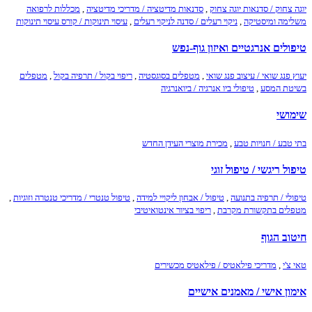
יוגה צחוק / סדנאות יוגה צחוק
,
סדנאות מדיטציה / מדריכי מדיטציה
,
מכללות לרפואה
משלימה ומיסטיקה
,
ניקוי רעלים / סדנה לניקוי רעלים
,
עיסוי תינוקות / קורס עיסוי תינוקות
טיפולים אנרגטיים ואיזון גוף-נפש
יעוץ פנג שואי / עיצוב פנג שואי
,
מטפלים בסוגסטיה
,
ריפוי בקול / תרפיה בקול
,
מטפלים
בשיטת המסע
,
טיפולי ביו אנרגיה / ביואנרגיה
שימושי
בתי טבע / חנויות טבע
,
מכירת מוצרי העידן החדש
טיפול ריגשי / טיפול זוגי
טיפולי / תרפיה בתנועה
,
טיפול / אבחון ליקויי למידה
,
טיפול טנטרי / מדריכי טנטרה וזוגיות
,
מטפלים בתקשורת מקרבת
,
ריפוי בציור אינטואיטיבי
חיטוב הגוף
טאי צ'י
,
מדריכי פילאטיס / פילאטיס מכשירים
אימון אישי / מאמנים אישיים