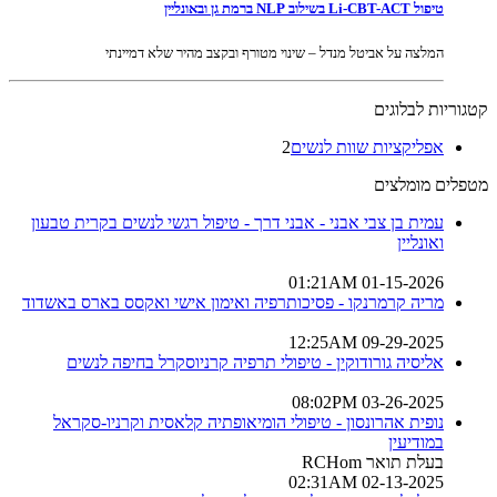
טיפול Li-CBT-ACT בשילוב NLP ברמת גן ובאונליין
המלצה על אביטל מנדל – שינוי מטורף ובקצב מהיר שלא דמיינתי
קטגוריות לבלוגים
אפליקציות שוות לנשים
2
מטפלים מומלצים
עמית בן צבי אבני - אבני דרך - טיפול רגשי לנשים בקרית טבעון
ואונליין
01-15-2026 01:21AM
מריה קרמרנקו - פסיכותרפיה ואימון אישי ואקסס בארס באשדוד
09-29-2025 12:25AM
אליסיה גורודוקין - טיפולי תרפיה קרניוסקרל בחיפה לנשים
03-26-2025 08:02PM
נופית אהרונסון - טיפולי הומיאופתיה קלאסית וקרניו-סקראל
במודיעין
בעלת תואר RCHom
02-13-2025 02:31AM