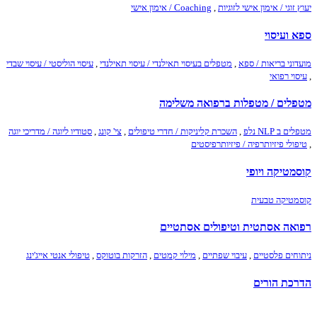
יעוץ זוגי / אימון אישי לזוגיות
,
Coaching / אימון אישי
ספא ועיסוי
מועדוני בריאות / ספא
,
מטפלים בעיסוי תאילנדי / עיסוי תאילנדי
,
עיסוי הוליסטי / עיסוי שבדי
,
עיסוי רפואי
מטפלים / מטפלות ברפואה משלימה
מטפלים ב NLP נלפ
,
השכרת קליניקות / חדרי טיפולים
,
צי' קונג
,
סטודיו ליוגה / מדריכי יוגה
,
טיפולי פיזיותרפיה / פיזיותרפיסטים
קוסמטיקה ויופי
קוסמטיקה טבעית
רפואה אסתטית וטיפולים אסתטיים
ניתוחים פלסטיים
,
עיבוי שפתיים
,
מילוי קמטים
,
הזרקות בוטוקס
,
טיפולי אנטי אייג'ינג
הדרכת הורים