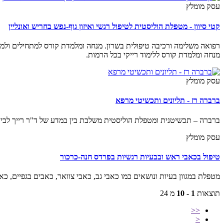
עסק מומלץ
קטי סיוון - מטפלת הוליסטית לטיפול רגשי ואיזון גוף-נפש בחריש ואונליין
רפואה משלימה ורכיבה טיפולית בשרון. מנחה ומלמדת קורס למתחילים ולמתקדמ
מנחה ומלמדת קורס ללימוד רייקי בכל הרמות.
עסק מומלץ
ברברה רז - תליונים ותכשיטי מרפא
ברברה – תכשיטנית ומטפלת הוליסטית משלבת בין במדע של ד"ר רייך לבין י
עסק מומלץ
טיפול בכאבי ראש ובבעיות רגשיות בפרדס חנה-כרכור
מטפלת במגוון בעיות ונושאים כמו כאבי גב, כאבי צוואר, כאבים בגפיים, כא
תוצאות
1 - 10
מ 24
<<
<