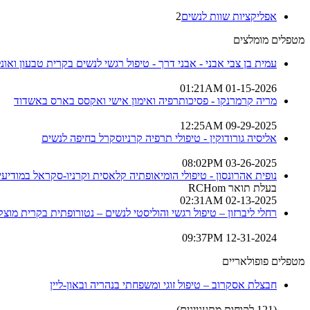
אפליקציות שוות לנשים
2
מטפלים מומלצים
עמית בן צבי אבני - אבני דרך - טיפול רגשי לנשים בקרית טבעון ואונלי
01-15-2026 01:21AM
מריה קרמרנקו - פסיכותרפיה ואימון אישי ואקסס בארס באשדוד
09-29-2025 12:25AM
אליסיה גורודוקין - טיפולי תרפיה קרניוסקרל בחיפה לנשים
03-26-2025 08:02PM
נופית אהרונסון - טיפולי הומיאופתיה קלאסית וקרניו-סקראל במודיעין
בעלת תואר RCHom
02-13-2025 02:31AM
רחלי ליברזון – טיפול רגשי והוליסטי לנשים – נטורופתית בקרית מוצקי
12-31-2024 09:37PM
מטפלים פופולאריים
חבצלת אסקרוב – טיפול זוגי ומשפחתי בנהריה ובאון-ליין
(121 לקוחות מתעניינים)