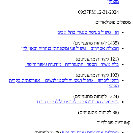
מוצקין
12-31-2024 09:37PM
מטפלים פופולאריים
חן - טיפול בעיסוי טנטרי בתל-אביב
(1435 לקוחות מתעניינים)
חבצלת אסקרוב – טיפול זוגי ומשפחתי בנהריה ובאון-ליין
(121 לקוחות מתעניינים)
בלה אשור - הספר "התעוררות - מודעות גישור וריפוי"
(103 לקוחות מתעניינים)
רחלי ליברזון – טיפול רגשי והוליסטי לנשים – נטורופתית בקרית
מוצקין
(1324 לקוחות מתעניינים)
ציפי גולן - מרכז "הבית" להורים ולילדים בדרום
(88 לקוחות מתעניינים)
קטגוריות פופולריות
טיפולים אנרגטיים ואיזון גוף-נפש
(7278 לקוחות)