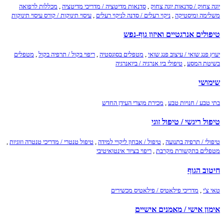
יוגה צחוק / סדנאות יוגה צחוק
,
סדנאות מדיטציה / מדריכי מדיטציה
,
מכללות לרפואה
משלימה ומיסטיקה
,
ניקוי רעלים / סדנה לניקוי רעלים
,
עיסוי תינוקות / קורס עיסוי תינוקות
טיפולים אנרגטיים ואיזון גוף-נפש
יעוץ פנג שואי / עיצוב פנג שואי
,
מטפלים בסוגסטיה
,
ריפוי בקול / תרפיה בקול
,
מטפלים
בשיטת המסע
,
טיפולי ביו אנרגיה / ביואנרגיה
שימושי
בתי טבע / חנויות טבע
,
מכירת מוצרי העידן החדש
טיפול ריגשי / טיפול זוגי
טיפולי / תרפיה בתנועה
,
טיפול / אבחון ליקויי למידה
,
טיפול טנטרי / מדריכי טנטרה וזוגיות
,
מטפלים בתקשורת מקרבת
,
ריפוי בציור אינטואיטיבי
חיטוב הגוף
טאי צ'י
,
מדריכי פילאטיס / פילאטיס מכשירים
אימון אישי / מאמנים אישיים