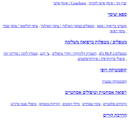
יעוץ זוגי / אימון אישי לזוגיות
,
Coaching / אימון אישי
ספא ועיסוי
מועדוני בריאות / ספא
,
מטפלים בעיסוי תאילנדי / עיסוי תאילנדי
,
עיסוי הוליסטי / עיסוי שבדי
,
עיסוי רפואי
מטפלים / מטפלות ברפואה משלימה
מטפלים ב NLP נלפ
,
השכרת קליניקות / חדרי טיפולים
,
צי' קונג
,
סטודיו ליוגה / מדריכי יוגה
,
טיפולי פיזיותרפיה / פיזיותרפיסטים
קוסמטיקה ויופי
קוסמטיקה טבעית
רפואה אסתטית וטיפולים אסתטיים
ניתוחים פלסטיים
,
עיבוי שפתיים
,
מילוי קמטים
,
הזרקות בוטוקס
,
טיפולי אנטי אייג'ינג
הדרכת הורים