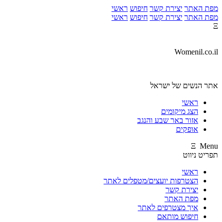
מפת האתר
יצירת קשר
חיפוש
ראשי
מפת האתר
יצירת קשר
חיפוש
ראשי
Ξ
Womenil.co.il
אתר הנשים של ישראל
ראשי
הצג מיקומים
אזור באר שבע והנגב
אופקים
Ξ Menu
תפריט ניווט
ראשי
הצטרפות יועצים/מטפלים לאתר
יצירת קשר
מפת האתר
איך מצטרפים לאתר
חיפוש מותאם