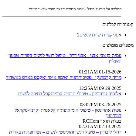
המלצה על אביטל מנדל – שינוי מטורף ובקצב מהיר שלא דמיינתי
קטגוריות לבלוגים
אפליקציות שוות לנשים
2
מטפלים מומלצים
עמית בן צבי אבני - אבני דרך - טיפול רגשי לנשים בקרית טבעון
ואונליין
01-15-2026 01:21AM
מריה קרמרנקו - פסיכותרפיה ואימון אישי ואקסס בארס באשדוד
09-29-2025 12:25AM
אליסיה גורודוקין - טיפולי תרפיה קרניוסקרל בחיפה לנשים
03-26-2025 08:02PM
נופית אהרונסון - טיפולי הומיאופתיה קלאסית וקרניו-סקראל
במודיעין
בעלת תואר RCHom
02-13-2025 02:31AM
רחלי ליברזון – טיפול רגשי והוליסטי לנשים – נטורופתית בקרית