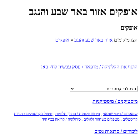
אופקים אזור באר שבע והנגב
אופקים
הצג מיקומים
אזור באר שבע והנגב
»
אופקים
הוסף את הקליניקה / מרפאה / עסק עכשיו! לחץ כאן
מיסטיקנים / מיסטיקניות
שמאניזם / ריפוי שמאני
,
פירוש חלומות / פתרון חלומות
,
טיפול בקריסטלים / חנויות
קריסטלים
,
מטפלים בשחזור גלגולים
,
כירולוגיה / קריאה בכף היד
לימודים / סדנאות נשים