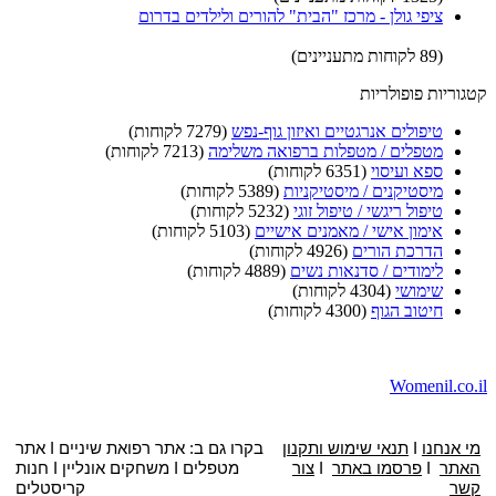
ציפי גולן - מרכז "הבית" להורים ולילדים בדרום
(89 לקוחות מתעניינים)
קטגוריות פופולריות
טיפולים אנרגטיים ואיזון גוף-נפש
(7279 לקוחות)
מטפלים / מטפלות ברפואה משלימה
(7213 לקוחות)
ספא ועיסוי
(6351 לקוחות)
מיסטיקנים / מיסטיקניות
(5389 לקוחות)
טיפול ריגשי / טיפול זוגי
(5232 לקוחות)
אימון אישי / מאמנים אישיים
(5103 לקוחות)
הדרכת הורים
(4926 לקוחות)
לימודים / סדנאות נשים
(4889 לקוחות)
שימושי
(4304 לקוחות)
חיטוב הגוף
(4300 לקוחות)
Womenil.co.il
מי אנחנו
I
תנאי שימוש ותקנון
בקרו גם ב: אתר
רפואת שיניים
I
אתר
האתר
I
פרסמו באתר
I
צור
מטפלים
I
משחקים אונליין
I
חנות
קשר
קריסטלים