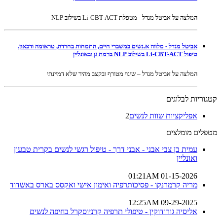
המלצה על אביטל מנדל - מטפלת Li-CBT-ACT בשילוב NLP
אביטל מנדל - מלווה א.נשים במשברי חיים, התמחות בחרדה, טראומה ודכאון.
טיפול Li-CBT-ACT בשילוב NLP ברמת גן ובאונליין
המלצה על אביטל מנדל – שינוי מטורף ובקצב מהיר שלא דמיינתי
קטגוריות לבלוגים
אפליקציות שוות לנשים
2
מטפלים מומלצים
עמית בן צבי אבני - אבני דרך - טיפול רגשי לנשים בקרית טבעון
ואונליין
01-15-2026 01:21AM
מריה קרמרנקו - פסיכותרפיה ואימון אישי ואקסס בארס באשדוד
09-29-2025 12:25AM
אליסיה גורודוקין - טיפולי תרפיה קרניוסקרל בחיפה לנשים