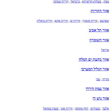
צפת
,
מעלות-תרשיחא
,
כרמיאל
,
קריית שמונה
אזור הקריות
שפרעם
,
קריית מוצקין
,
קריית ים
,
קריית אתא
,
קריית ביאליק
אזור תל אביב
אזור השומרון
אריאל
אזור בקעת ים המלח
אזור הגליל המערבי
נהריה
,
עכו
אזור עמק הירדן
אזור גוש דן
אלעד
,
גבעתיים
,
יהוד-מונוסון
,
קריית אונו
,
גבעת שמואל