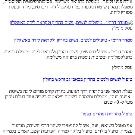
אילת פניני זלינגר - מטפלת ברפואה משלימה- פסיכותרפיסטית הוליסטית,
מטפלת במגוון שיטות נוספות כמו רפלקסולוגיה, ריברסינג, מורה ובעלת
סטודיו ליוגה.
עסק מומלץ
סמדר דרומי - טיפולים לנשים, נשים בהריון ולקראת לידה באשקלון
סמדר דרומי - טיפולים לנשים, נשים בהריון ולקראת לידה. מטפלת בכירה
ברפלקסולוגיה ובשיטות נוספות ברפואה משלימה.
עסק מומלץ
טיפול לנשים ולנשים בהריון בכאבי גב וראש בחולון
בעלת תואר שני בתרפיה דרך תנועה, בוגרת קורס מורים ליוגה בשיטת
"איינגר יוגה", מטפלת ומלמדת בשיטת פילאטיס ריצפה ועוד בעלת ניסיון
מעל ל- 40 שנים
טיפול בחרדות ופחדים בצפון
אני מטפל בשיאצו, יוגה, טיפול קוגניטיבי לשינוי דרכי חשיבה, מודעות
עצמית, טיפול בילדים, טיפול בליקוי למידה והפרעות קשב, קשיים בלמידה