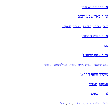
אזור יהודה ושומרון
אזור באר שבע והנגב
ערד
,
שדרות
,
נתיבות
,
דימונה
,
אופקים
אזור הגליל התחתון
טבריה
אזור עמק יזרעאל
עמק יזרעאל
,
נצרת עילית
,
נצרת
,
מגדל העמק
,
עפולה
מישור החוף הדרומי
אשקלון
,
אשדוד
אזור השפלה
קריית מלאכי
,
יבנה
,
קריית גת
,
לוד
,
רמלה