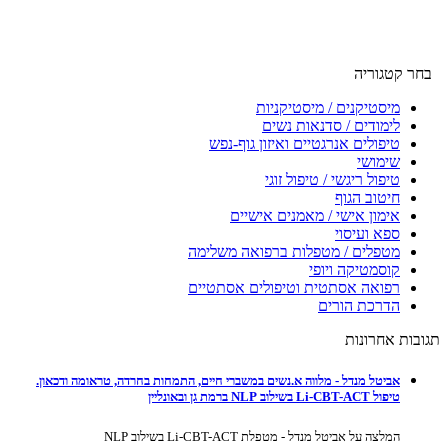
בחר קטגוריה
מיסטיקנים / מיסטיקניות
לימודים / סדנאות נשים
טיפולים אנרגטיים ואיזון גוף-נפש
שימושי
טיפול ריגשי / טיפול זוגי
חיטוב הגוף
אימון אישי / מאמנים אישיים
ספא ועיסוי
מטפלים / מטפלות ברפואה משלימה
קוסמטיקה ויופי
רפואה אסתטית וטיפולים אסתטיים
הדרכת הורים
תגובות אחרונות
אביטל מנדל - מלווה א.נשים במשברי חיים, התמחות בחרדה, טראומה ודכאון.
טיפול Li-CBT-ACT בשילוב NLP ברמת גן ובאונליין
המלצה על אביטל מנדל - מטפלת Li-CBT-ACT בשילוב NLP