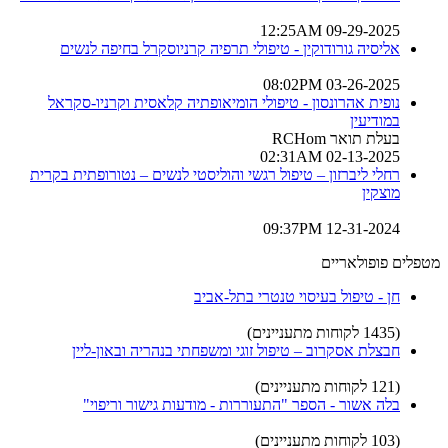
09-29-2025 12:25AM
אליסיה גורודוקין - טיפולי תרפיה קרניוסקרל בחיפה לנשים
03-26-2025 08:02PM
נופית אהרונסון - טיפולי הומיאופתיה קלאסית וקרניו-סקראל
במודיעין
בעלת תואר RCHom
02-13-2025 02:31AM
רחלי ליברזון – טיפול רגשי והוליסטי לנשים – נטורופתית בקרית
מוצקין
12-31-2024 09:37PM
מטפלים פופולאריים
חן - טיפול בעיסוי טנטרי בתל-אביב
(1435 לקוחות מתעניינים)
חבצלת אסקרוב – טיפול זוגי ומשפחתי בנהריה ובאון-ליין
(121 לקוחות מתעניינים)
בלה אשור - הספר "התעוררות - מודעות גישור וריפוי"
(103 לקוחות מתעניינים)