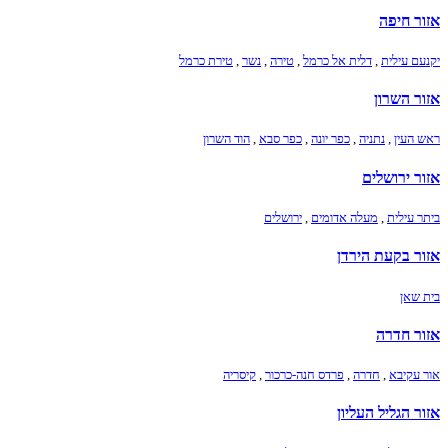
אזור חיפה
יקנעם עילית
,
דלית אל כרמל
,
טירה
,
נשר
,
טירת כרמל
אזור השרון
ראש העין
,
נתניה
,
כפר יונה
,
כפר סבא
,
הוד השרון
אזור ירושלים
ביתר עילית
,
מעלה אדומים
,
ירושלים
אזור בקעת הירדן
בית שאן
אזור חדרה
אור עקיבא
,
חדרה
,
פרדס חנה-כרכור
,
קיסריה
אזור הגליל העליון