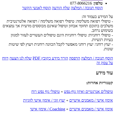
טלפון
:
077-8066216
הוסף תגובה / המלצה
שלח הודעה
הוסף לאנשי הקשר
על המידע בעמוד זה:
- טיפולי רפואה משלימה: טיפולי רפואה משלימה / רפואה אלטרנטיבית
משלבים בתוכם תחומי אבחון וטיפול שאינם מבוססים מדעית אך נמצאים
בשימוש נרחב.
- טיפולי רוחניות: טיפולי רוחניות הינם טיפולים העשויים לעזור למגוון
בעיות רגשיות.
- יעוץ רוחני: יעוץ רוחני מאפשר לקבל הכוונה רוחנית ויעוץ לפי שיטות
שונות.
הוסף תגובה / המלצה
הדפסה
הורד מידע כקובץ PDF
שלח לנו הצעה
דווח
על עסק זה
עוד מידע
קטגוריות אחרות:
טיפולים אנרגטיים ואיזון גוף-נפש
»
טיפולי גוף נפש רוח
אימון אישי / מאמנים אישיים
»
יעוץ זוגי / אימון אישי לזוגיות
אימון אישי / מאמנים אישיים
»
Coaching / אימון אישי