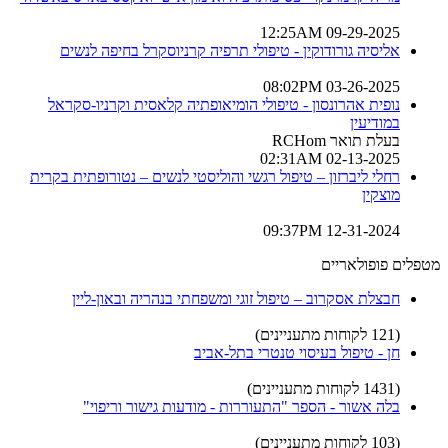
09-29-2025 12:25AM
אליסיה גורודוקין - טיפולי תרפיה קרניוסקרל בחיפה לנשים
03-26-2025 08:02PM
נופית אהרונסון - טיפולי הומיאופתיה קלאסית וקרניו-סקראל
במודיעין
בעלת תואר RCHom
02-13-2025 02:31AM
רחלי ליברזון – טיפול רגשי והוליסטי לנשים – נטורופתית בקרית
מוצקין
12-31-2024 09:37PM
מטפלים פופולאריים
חבצלת אסקרוב – טיפול זוגי ומשפחתי בנהריה ובאון-ליין
(121 לקוחות מתעניינים)
חן - טיפול בעיסוי טנטרי בתל-אביב
(1431 לקוחות מתעניינים)
בלה אשור - הספר "התעוררות - מודעות גישור וריפוי"
(103 לקוחות מתעניינים)