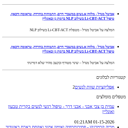
אביטל מנדל - מלווה א.נשים במשברי חיים, התמחות בחרדה, טראומה ודכאון.
טיפול Li-CBT-ACT בשילוב NLP ברמת גן ובאונליין
המלצה על אביטל מנדל - מטפלת Li-CBT-ACT בשילוב NLP
אביטל מנדל - מלווה א.נשים במשברי חיים, התמחות בחרדה, טראומה ודכאון.
טיפול Li-CBT-ACT בשילוב NLP ברמת גן ובאונליין
המלצה על אביטל מנדל – שינוי מטורף ובקצב מהיר שלא דמיינתי
קטגוריות לבלוגים
אפליקציות שוות לנשים
2
מטפלים מומלצים
עמית בן צבי אבני - אבני דרך - טיפול רגשי לנשים בקרית טבעון
ואונליין
01-15-2026 01:21AM
מריה קרמרנקו - פסיכותרפיה ואימון אישי ואקסס בארס באשדוד