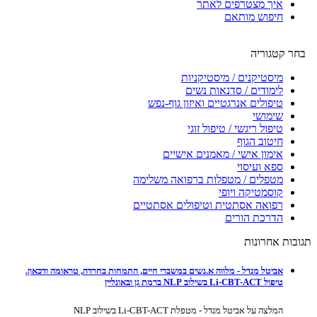
איך מצטרפים לאתר
חיפוש מותאם
בחר קטגוריה
מיסטיקנים / מיסטיקניות
לימודים / סדנאות נשים
טיפולים אנרגטיים ואיזון גוף-נפש
שימושי
טיפול ריגשי / טיפול זוגי
חיטוב הגוף
אימון אישי / מאמנים אישיים
ספא ועיסוי
מטפלים / מטפלות ברפואה משלימה
קוסמטיקה ויופי
רפואה אסתטית וטיפולים אסתטיים
הדרכת הורים
תגובות אחרונות
אביטל מנדל - מלווה א.נשים במשברי חיים, התמחות בחרדה, טראומה ודכאון.
טיפול Li-CBT-ACT בשילוב NLP ברמת גן ובאונליין
המלצה על אביטל מנדל - מטפלת Li-CBT-ACT בשילוב NLP