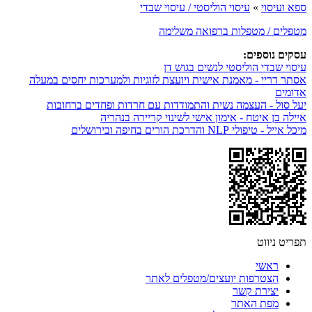
ספא ועיסוי
»
עיסוי הוליסטי / עיסוי שבדי
מטפלים / מטפלות ברפואה משלימה
עסקים נוספים:
עיסוי שבדי הוליסטי לנשים בגוש דן
אסתר דריי - מאמנת אישית ויועצת לזוגיות ולמערכות יחסים במעלה
אדומים
יעל סול - העצמה נשית והתמודדות עם חרדות ופחדים ברחובות
איילה בן איטח - אימון אישי לשינוי קריירה בנהריה
מיכל אייל - טיפולי NLP והדרכת הורים בחיפה ובירושלים
תפריט ניווט
ראשי
הצטרפות יועצים/מטפלים לאתר
יצירת קשר
מפת האתר