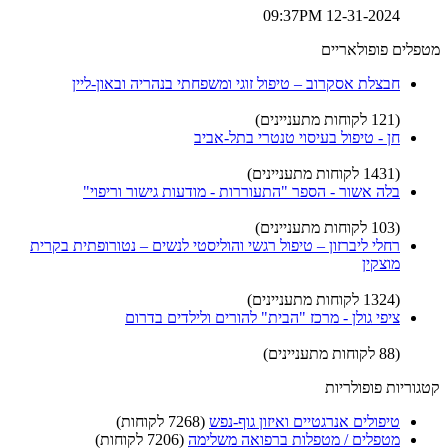
12-31-2024 09:37PM
מטפלים פופולאריים
חבצלת אסקרוב – טיפול זוגי ומשפחתי בנהריה ובאון-ליין
(121 לקוחות מתעניינים)
חן - טיפול בעיסוי טנטרי בתל-אביב
(1431 לקוחות מתעניינים)
בלה אשור - הספר "התעוררות - מודעות גישור וריפוי"
(103 לקוחות מתעניינים)
רחלי ליברזון – טיפול רגשי והוליסטי לנשים – נטורופתית בקרית
מוצקין
(1324 לקוחות מתעניינים)
ציפי גולן - מרכז "הבית" להורים ולילדים בדרום
(88 לקוחות מתעניינים)
קטגוריות פופולריות
טיפולים אנרגטיים ואיזון גוף-נפש
(7268 לקוחות)
מטפלים / מטפלות ברפואה משלימה
(7206 לקוחות)