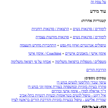
על עסק זה
עוד מידע
קטגוריות אחרות:
לימודים / סדנאות נשים
»
הרצאות / סדנאות רוחניות
לימודים / סדנאות נשים
»
סדנאות מודעות עצמית
טיפולים אנרגטיים ואיזון גוף-נפש
»
התחברות מחדש והעצמה
אימון אישי / מאמנים אישיים
»
Coaching / אימון אישי
מטפלים / מטפלות ברפואה משלימה
»
אבחון על פי רפואה משלימה
הדרכת הורים
עסקים נוספים:
עיסוי שבדי הוליסטי לנשים בגוש דן
פתרון בעיות בזוגיות ובמשפחה בעזרת אימון זוגי בגוש דן
ד"ר אראלה למדן - אימון אישי ובדרום
איל רקט - טיפול לנשים בטראומות ובעיות רגשיות בתל-אביב
שמרית אלישע - טיפול בבעיות בזוגיות והדרכת הורים בראשון לציון