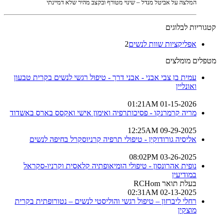
המלצה על אביטל מנדל – שינוי מטורף ובקצב מהיר שלא דמיינתי
קטגוריות לבלוגים
אפליקציות שוות לנשים
2
מטפלים מומלצים
עמית בן צבי אבני - אבני דרך - טיפול רגשי לנשים בקרית טבעון
ואונליין
01-15-2026 01:21AM
מריה קרמרנקו - פסיכותרפיה ואימון אישי ואקסס בארס באשדוד
09-29-2025 12:25AM
אליסיה גורודוקין - טיפולי תרפיה קרניוסקרל בחיפה לנשים
03-26-2025 08:02PM
נופית אהרונסון - טיפולי הומיאופתיה קלאסית וקרניו-סקראל
במודיעין
בעלת תואר RCHom
02-13-2025 02:31AM
רחלי ליברזון – טיפול רגשי והוליסטי לנשים – נטורופתית בקרית
מוצקין