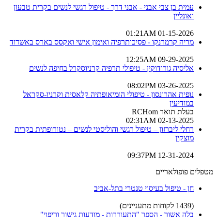
עמית בן צבי אבני - אבני דרך - טיפול רגשי לנשים בקרית טבעון
ואונליין
01-15-2026 01:21AM
מריה קרמרנקו - פסיכותרפיה ואימון אישי ואקסס בארס באשדוד
09-29-2025 12:25AM
אליסיה גורודוקין - טיפולי תרפיה קרניוסקרל בחיפה לנשים
03-26-2025 08:02PM
נופית אהרונסון - טיפולי הומיאופתיה קלאסית וקרניו-סקראל
במודיעין
בעלת תואר RCHom
02-13-2025 02:31AM
רחלי ליברזון – טיפול רגשי והוליסטי לנשים – נטורופתית בקרית
מוצקין
12-31-2024 09:37PM
מטפלים פופולאריים
חן - טיפול בעיסוי טנטרי בתל-אביב
(1439 לקוחות מתעניינים)
בלה אשור - הספר "התעוררות - מודעות גישור וריפוי"