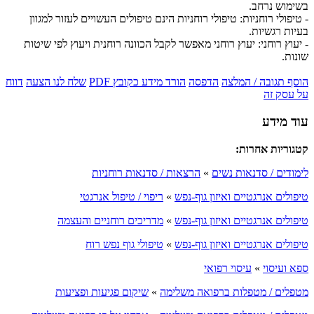
בשימוש נרחב.
- טיפולי רוחניות: טיפולי רוחניות הינם טיפולים העשויים לעזור למגוון
בעיות רגשיות.
- יעוץ רוחני: יעוץ רוחני מאפשר לקבל הכוונה רוחנית ויעוץ לפי שיטות
שונות.
הוסף תגובה / המלצה
הדפסה
הורד מידע כקובץ PDF
שלח לנו הצעה
דווח
על עסק זה
עוד מידע
קטגוריות אחרות:
לימודים / סדנאות נשים
»
הרצאות / סדנאות רוחניות
טיפולים אנרגטיים ואיזון גוף-נפש
»
ריפוי / טיפול אנרגטי
טיפולים אנרגטיים ואיזון גוף-נפש
»
מדריכים רוחניים והעצמה
טיפולים אנרגטיים ואיזון גוף-נפש
»
טיפולי גוף נפש רוח
ספא ועיסוי
»
עיסוי רפואי
מטפלים / מטפלות ברפואה משלימה
»
שיקום פגיעות ופציעות