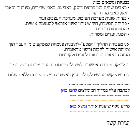
בבעיות ונושאים כמו:
• כאבים שונים כגון פריצת דיסק, כאבי גב, כאבי שרירים, מיגרנות וכאבי
ראש, כאבי מחזור ועוד.
• בעיות שונות מערכת העיכול, מערכת העצבים ועוד.
• פתיחת חסימות, חידוש ניקוי ואיזון אנרגטי להעצמה אישית.
• התפתחות רוחנית.
• השגת יעדים ומטרות.
אני מעבירה תהליך "המסע"-לתובנות פנימיות למשקעים מן העבר תוך
צמיחה אישית להבנה וריפוי טראומות.
מנחה הרצאות וסדנאות לחוגים ולקבוצות.
בקליניקה ניתנת האפשרות לטיפולי פיזיותרפיה ע"י פיזיותרפיסט בכיר.
צרו עימי קשר עכשיו לקבלת יעוץ ראשוני / פגישת היכרות ללא תשלום.
~~~~~~~~~~~~~~~~~~~~~~~
לכתבה עליי במדור המומלצים
לחצו כאן
~~~~~~~~~~~~~~~~~~~~~~~
~~~~~~~~~~~~~~~~~~~~~~~
מידע נוסף שיעניין אותך
נמצא כאן
~~~~~~~~~~~~~~~~~~~~~~~
יצירת קשר