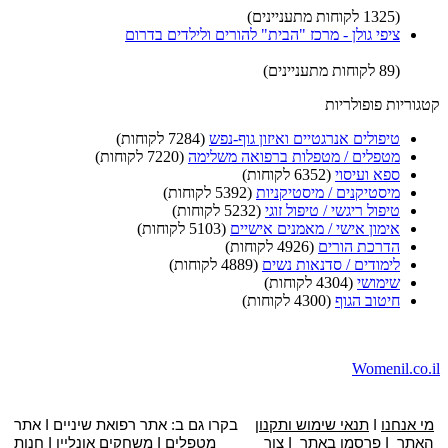
(1325 לקוחות מתעניינים)
ציפי גולן - מרכז "הבית" להורים ולילדים בדרום
(89 לקוחות מתעניינים)
קטגוריות פופולריות
טיפולים אנרגטיים ואיזון גוף-נפש
(7284 לקוחות)
מטפלים / מטפלות ברפואה משלימה
(7220 לקוחות)
ספא ועיסוי
(6352 לקוחות)
מיסטיקנים / מיסטיקניות
(5392 לקוחות)
טיפול ריגשי / טיפול זוגי
(5232 לקוחות)
אימון אישי / מאמנים אישיים
(5103 לקוחות)
הדרכת הורים
(4926 לקוחות)
לימודים / סדנאות נשים
(4889 לקוחות)
שימושי
(4304 לקוחות)
חיטוב הגוף
(4300 לקוחות)
Womenil.co.il
מי אנחנו
I
תנאי שימוש ותקנון
בקרו גם ב: אתר
רפואת שיניים
I
אתר
האתר
I
פרסמו באתר
I
צור
מטפלים
I
משחקים אונליין
I
חנות