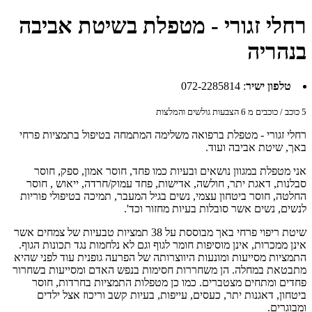
רחלי זגורי - מטפלת בשיטת אביבה
בנהריה
טלפון ישיר
:
072-2285814
5
כוכב / כוכבים מ
6
הצבעות גולשים והמלצות
רחלי זגורי - מטפלת ברפואה משלימה המתמחה בטיפול בתמציות פרחי
באך, שיטת אביבה ועוד.
אני מטפלת במגוון נושאים ובעיות כמו פחד, חוסר אמון, ספק, חוסר
סבלנות, דאגת יתר, חולשה, אדישות, פחד עמוק/חרדה, ייאוש , חוסר
החלטה, חוסר ביטחון עצמי, נשים בגיל המעבר, תמיכה בטיפולי פוריות
לנשים, נשים אשר סובלות בעיות מחזור וכד'.
שיטת ריפוי פרחי באך מבוססת על 38 תמציות טבעיות של צמחים אשר
אינן ממכרות, אינן מוסיפות חומר לגוף וגם לא נלחמות נגד תכונות הגוף.
התמציות מסייעות ומונעות היווצרותה של הפרעה גופנית עוד לפני שהיא
מתבטאת במחלה. הן משחררות חסימות בנפש האדם ומסייעות בשחרור
פחדים ומתחים מצטברים. כמו כן מטפלות התמציות בחרדות, חוסר
ביטחון, דאגנות יתר, כעסים, עייפות, בעיות קשב וריכוז אצל ילדים
ומבוגרים.