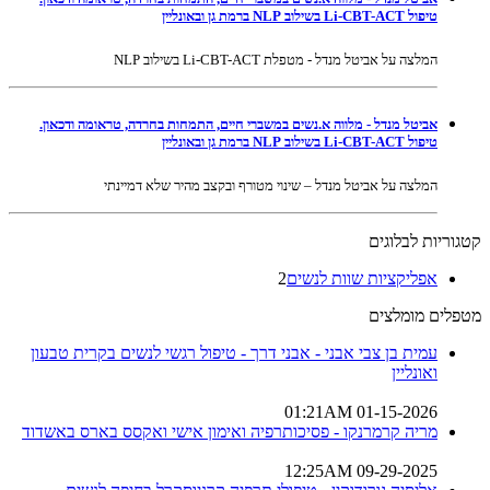
טיפול Li-CBT-ACT בשילוב NLP ברמת גן ובאונליין
המלצה על אביטל מנדל - מטפלת Li-CBT-ACT בשילוב NLP
אביטל מנדל - מלווה א.נשים במשברי חיים, התמחות בחרדה, טראומה ודכאון.
טיפול Li-CBT-ACT בשילוב NLP ברמת גן ובאונליין
המלצה על אביטל מנדל – שינוי מטורף ובקצב מהיר שלא דמיינתי
קטגוריות לבלוגים
אפליקציות שוות לנשים
2
מטפלים מומלצים
עמית בן צבי אבני - אבני דרך - טיפול רגשי לנשים בקרית טבעון
ואונליין
01-15-2026 01:21AM
מריה קרמרנקו - פסיכותרפיה ואימון אישי ואקסס בארס באשדוד
09-29-2025 12:25AM