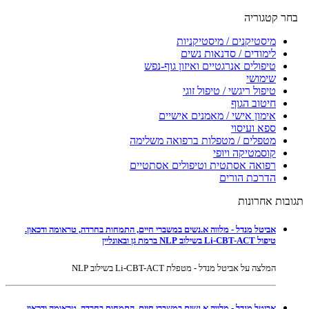
בחר קטגוריה
מיסטיקנים / מיסטיקניות
לימודים / סדנאות נשים
טיפולים אנרגטיים ואיזון גוף-נפש
שימושי
טיפול ריגשי / טיפול זוגי
חיטוב הגוף
אימון אישי / מאמנים אישיים
ספא ועיסוי
מטפלים / מטפלות ברפואה משלימה
קוסמטיקה ויופי
רפואה אסתטית וטיפולים אסתטיים
הדרכת הורים
תגובות אחרונות
אביטל מנדל - מלווה א.נשים במשברי חיים, התמחות בחרדה, טראומה ודכאון.
טיפול Li-CBT-ACT בשילוב NLP ברמת גן ובאונליין
המלצה על אביטל מנדל - מטפלת Li-CBT-ACT בשילוב NLP
אביטל מנדל - מלווה א.נשים במשברי חיים, התמחות בחרדה, טראומה ודכאון.