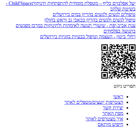
יעל אפלבוים כליף – מטפלת מומחית להתפתחות תינוקותChild'Space -
בשיטת שלהב
טיפולים לנשים ולנשים בהריון במים בירושלים
טיפול לנשים ולנשים בהריון בכאבי גב וראש בחולון
ענת אביב-יפת - שיעורי תנועה לאימהות ולתינוקות במרכז מפגשים
בתנועה בפלמחים
רחלי ביטון - העצמה וטיפול בבעיות בזוגיות בירושלים
תפריט ניווט
ראשי
הצטרפות יועצים/מטפלים לאתר
יצירת קשר
מפת האתר
איך מצטרפים לאתר
חיפוש מותאם