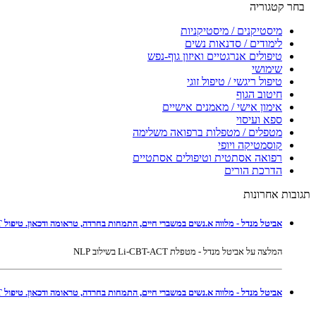
בחר קטגוריה
מיסטיקנים / מיסטיקניות
לימודים / סדנאות נשים
טיפולים אנרגטיים ואיזון גוף-נפש
שימושי
טיפול ריגשי / טיפול זוגי
חיטוב הגוף
אימון אישי / מאמנים אישיים
ספא ועיסוי
מטפלים / מטפלות ברפואה משלימה
קוסמטיקה ויופי
רפואה אסתטית וטיפולים אסתטיים
הדרכת הורים
תגובות אחרונות
אביטל מנדל - מלווה א.נשים במשברי חיים, התמחות בחרדה, טראומה ודכאון. טיפול Li-CBT-ACT בשילוב NLP ברמת גן ובאונליין
המלצה על אביטל מנדל - מטפלת Li-CBT-ACT בשילוב NLP
אביטל מנדל - מלווה א.נשים במשברי חיים, התמחות בחרדה, טראומה ודכאון. טיפול Li-CBT-ACT בשילוב NLP ברמת גן ובאונליין