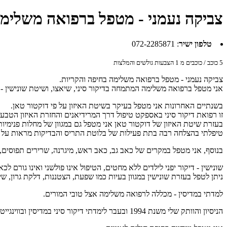
צביקה נעמני - מטפל ברפואה משלימה
טלפון ישיר
:
072-2285871
5
כוכב / כוכבים מ
1
הצבעות גולשים והמלצות
צביקה נעמני - מטפל ברפואה משלימה בחיפה והקריות.
אני מטפל ברפואה משלימה המתמחה בדיקור סיני, שיאצו, ושיטת שונישין - 
בשנתיים האחרונות אני מטפל בעיקר בשיטת האיזון על פי דוקטור טאן.
זו רפואת דיקור סיני באספקט טיפול דרך המרידיאנים והחזרת האיזון הטבעי
בעזרת שיטת האיזון של דוקטור טאן אני מטפל גם במגוון של מחלות פנימיות 
טיפלתי בהצלחה רבה בתת פעילות של בלוטת התריס והבדיקות מראות על פעי
בנוסף, אני מטפל במקרים של כאב גב, כאב ראש, מיגרנה, שרירים תפוסים, 
שונישין - דיקור יפני לילדים ללא מחטים, הטיפול אינו פולשני ואינו גורם לכ
ניתן לטפל בעזרת שונישין במגוון בעיות כמו שפעת, הצטננות, דלקת גרון, ש
למדתי במדיסין - מכללה לרפואה משלימה אצל טובי המורים.
הניסיון והוותק שלי משנת 1994 ובעבר לימדתי דיקור סיני במדיסין ובווינגייט מעל ל- 20 שנה.