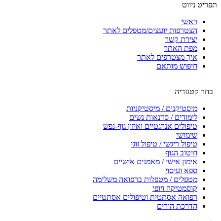
תפריט ניווט
ראשי
הצטרפות יועצים/מטפלים לאתר
יצירת קשר
מפת האתר
איך מצטרפים לאתר
חיפוש מותאם
בחר קטגוריה
מיסטיקנים / מיסטיקניות
לימודים / סדנאות נשים
טיפולים אנרגטיים ואיזון גוף-נפש
שימושי
טיפול ריגשי / טיפול זוגי
חיטוב הגוף
אימון אישי / מאמנים אישיים
ספא ועיסוי
מטפלים / מטפלות ברפואה משלימה
קוסמטיקה ויופי
רפואה אסתטית וטיפולים אסתטיים
הדרכת הורים