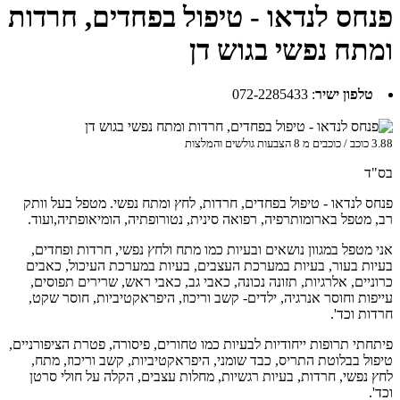
פנחס לנדאו - טיפול בפחדים, חרדות
ומתח נפשי בגוש דן
טלפון ישיר
:
072-2285433
3.88
כוכב / כוכבים מ
8
הצבעות גולשים והמלצות
בס"ד
פנחס לנדאו - טיפול בפחדים, חרדות, לחץ ומתח נפשי. מטפל בעל וותק
רב, מטפל בארומותרפיה, רפואה סינית, נטורופתיה, הומיאופתיה,ועוד.
אני מטפל במגוון נושאים ובעיות כמו מתח ולחץ נפשי, חרדות ופחדים,
בעיות בעור, בעיות במערכת העצבים, בעיות במערכת העיכול, כאבים
כרוניים, אלרגיות, תזונה נכונה, כאבי גב, כאבי ראש, שרירים תפוסים,
עייפות וחוסר אנרגיה, ילדים- קשב וריכוז, היפראקטיביות, חוסר שקט,
חרדות וכד'.
פיתחתי תרופות ייחודיות לבעיות כמו טחורים, פיסורה, פטרת הציפורניים,
טיפול בבלוטת התריס, כבד שומני, היפראקטיביות, קשב וריכוז, מתח,
לחץ נפשי, חרדות, בעיות רגשיות, מחלות עצבים, הקלה על חולי סרטן
וכד'.