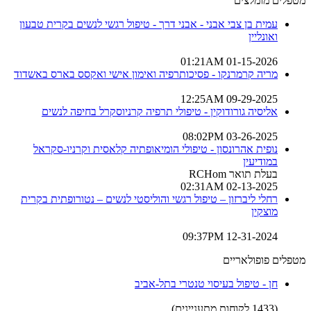
מטפלים מומלצים
עמית בן צבי אבני - אבני דרך - טיפול רגשי לנשים בקרית טבעון
ואונליין
01-15-2026 01:21AM
מריה קרמרנקו - פסיכותרפיה ואימון אישי ואקסס בארס באשדוד
09-29-2025 12:25AM
אליסיה גורודוקין - טיפולי תרפיה קרניוסקרל בחיפה לנשים
03-26-2025 08:02PM
נופית אהרונסון - טיפולי הומיאופתיה קלאסית וקרניו-סקראל
במודיעין
בעלת תואר RCHom
02-13-2025 02:31AM
רחלי ליברזון – טיפול רגשי והוליסטי לנשים – נטורופתית בקרית
מוצקין
12-31-2024 09:37PM
מטפלים פופולאריים
חן - טיפול בעיסוי טנטרי בתל-אביב
(1433 לקוחות מתעניינים)