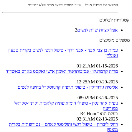
המלצה על אביטל מנדל – שינוי מטורף ובקצב מהיר שלא דמיינתי
קטגוריות לבלוגים
אפליקציות שוות לנשים
2
מטפלים מומלצים
עמית בן צבי אבני - אבני דרך - טיפול רגשי לנשים בקרית טבעון
ואונליין
01-15-2026 01:21AM
מריה קרמרנקו - פסיכותרפיה ואימון אישי ואקסס בארס באשדוד
09-29-2025 12:25AM
אליסיה גורודוקין - טיפולי תרפיה קרניוסקרל בחיפה לנשים
03-26-2025 08:02PM
נופית אהרונסון - טיפולי הומיאופתיה קלאסית וקרניו-סקראל
במודיעין
בעלת תואר RCHom
02-13-2025 02:31AM
רחלי ליברזון – טיפול רגשי והוליסטי לנשים – נטורופתית בקרית
מוצקין