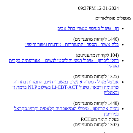
12-31-2024 09:37PM
מטפלים פופולאריים
חן - טיפול בעיסוי טנטרי בתל-אביב
(1446 לקוחות מתעניינים)
בלה אשור - הספר "התעוררות - מודעות גישור וריפוי"
(104 לקוחות מתעניינים)
רחלי ליברזון – טיפול רגשי והוליסטי לנשים – נטורופתית בקרית
מוצקין
(1325 לקוחות מתעניינים)
אביטל מנדל - מלווה א.נשים במשברי חיים, התמחות בחרדה,
טראומה ודכאון. טיפול Li-CBT-ACT בשילוב NLP ברמת גן
ובאונליין
(1448 לקוחות מתעניינים)
נופית אהרונסון - טיפולי הומיאופתיה קלאסית וקרניו-סקראל
במודיעין
בעלת תואר RCHom
(1307 לקוחות מתעניינים)