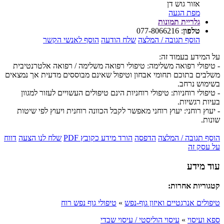
אזור גוש דן
מפת הגעה
גלריית תמונות
טלפון
:
077-8066216
הוסף תגובה / המלצה
שלח הודעה
הוסף לאנשי הקשר
על המידע בעמוד זה:
- טיפולי רפואה משלימה: טיפולי רפואה משלימה / רפואה אלטרנטיבית
משלבים בתוכם תחומי אבחון וטיפול שאינם מבוססים מדעית אך נמצאים
בשימוש נרחב.
- טיפולי רוחניות: טיפולי רוחניות הינם טיפולים העשויים לעזור למגוון
בעיות רגשיות.
- יעוץ רוחני: יעוץ רוחני מאפשר לקבל הכוונה רוחנית ויעוץ לפי שיטות
שונות.
הוסף תגובה / המלצה
הדפסה
הורד מידע כקובץ PDF
שלח לנו הצעה
דווח
על עסק זה
עוד מידע
קטגוריות אחרות:
טיפולים אנרגטיים ואיזון גוף-נפש
»
טיפולי גוף נפש רוח
ספא ועיסוי
»
עיסוי הוליסטי / עיסוי שבדי