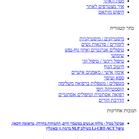
מפת האתר
איך מצטרפים לאתר
חיפוש מותאם
בחר קטגוריה
מיסטיקנים / מיסטיקניות
לימודים / סדנאות נשים
טיפולים אנרגטיים ואיזון גוף-נפש
שימושי
טיפול ריגשי / טיפול זוגי
חיטוב הגוף
אימון אישי / מאמנים אישיים
ספא ועיסוי
מטפלים / מטפלות ברפואה משלימה
קוסמטיקה ויופי
רפואה אסתטית וטיפולים אסתטיים
הדרכת הורים
תגובות אחרונות
אביטל מנדל - מלווה א.נשים במשברי חיים, התמחות בחרדה, טראומה ודכאון.
טיפול Li-CBT-ACT בשילוב NLP ברמת גן ובאונליין