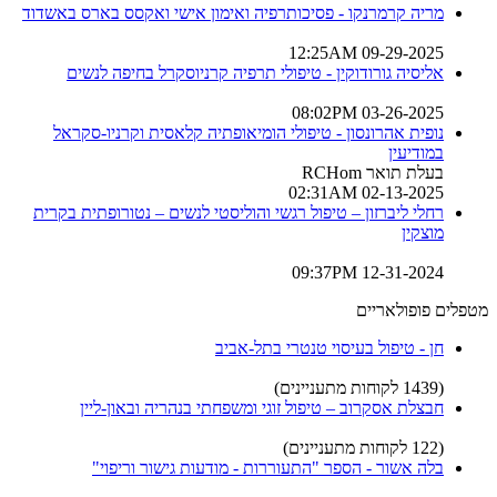
מריה קרמרנקו - פסיכותרפיה ואימון אישי ואקסס בארס באשדוד
09-29-2025 12:25AM
אליסיה גורודוקין - טיפולי תרפיה קרניוסקרל בחיפה לנשים
03-26-2025 08:02PM
נופית אהרונסון - טיפולי הומיאופתיה קלאסית וקרניו-סקראל
במודיעין
בעלת תואר RCHom
02-13-2025 02:31AM
רחלי ליברזון – טיפול רגשי והוליסטי לנשים – נטורופתית בקרית
מוצקין
12-31-2024 09:37PM
מטפלים פופולאריים
חן - טיפול בעיסוי טנטרי בתל-אביב
(1439 לקוחות מתעניינים)
חבצלת אסקרוב – טיפול זוגי ומשפחתי בנהריה ובאון-ליין
(122 לקוחות מתעניינים)
בלה אשור - הספר "התעוררות - מודעות גישור וריפוי"