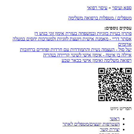
ספא ועיסוי
»
עיסוי רפואי
מטפלים / מטפלות ברפואה משלימה
עסקים נוספים:
פתרון בעיות בזוגיות ובמשפחה בעזרת אימון זוגי בגוש דן
אסתר דריי - מאמנת אישית ויועצת לזוגיות ולמערכות יחסים במעלה
אדומים
יעל סול - העצמה נשית והתמודדות עם חרדות ופחדים ברחובות
איילה בן איטח - אימון אישי לשינוי קריירה בנהריה
רפואה משלימה ואימון אישי בבאר שבע
תפריט ניווט
ראשי
הצטרפות יועצים/מטפלים לאתר
יצירת קשר