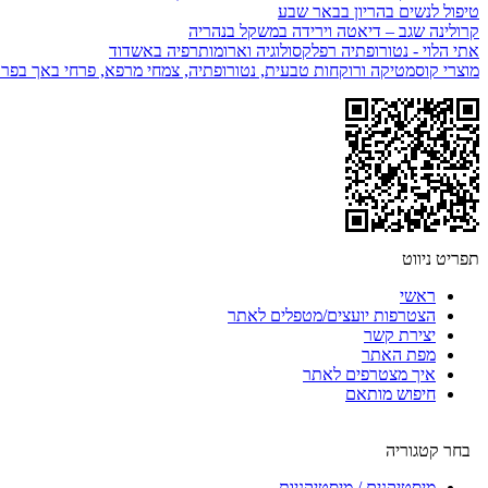
טיפול לנשים בהריון בבאר שבע
קרולינה שגב – דיאטה וירידה במשקל בנהריה
אתי הלוי - נטורופתיה רפלקסולוגיה וארומותרפיה באשדוד
מוצרי קוסמטיקה ורוקחות טבעית, נטורופתיה, צמחי מרפא, פרחי באך בפרד
תפריט ניווט
ראשי
הצטרפות יועצים/מטפלים לאתר
יצירת קשר
מפת האתר
איך מצטרפים לאתר
חיפוש מותאם
בחר קטגוריה
מיסטיקנים / מיסטיקניות