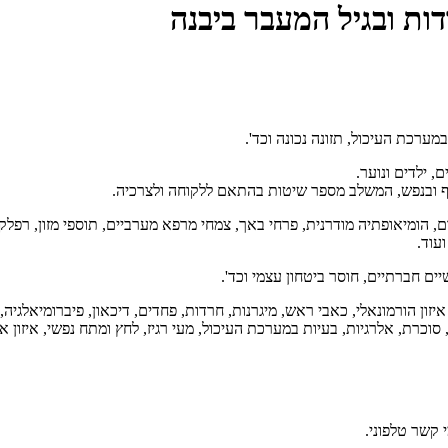
דות ובגיל המעבר ביבנה
מערכת העיכול, תזונה נכונה וכד'.
גוף ובנפש, המשלב מספר שיטות בהתאם ללקוחה ולצרכיה.
 הומיאופתיה מודרנית, פרחי באך, צמחי מרפא מערביים, תוספי מזון, רפלקס
עוד.
יים חברתיים, חוסר ביטחון עצמי וכד'.
יזון הורמונאלי, כאבי ראש, מיגרנות, חרדות, פחדים, דיכאון, פיברומיאלגיה,
וכרת, אלרגיות, בעיות במערכת העיכול, מעי רגיז, לחץ ומתח נפשי, איזון אנר
 קשר טלפוני.