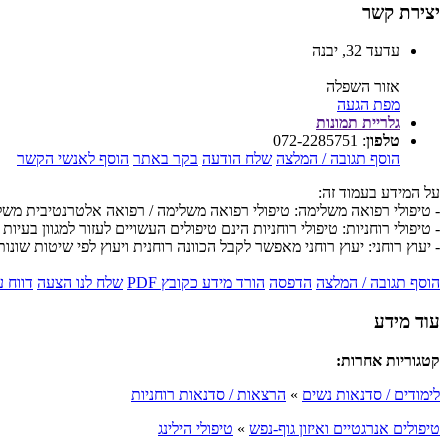
יצירת קשר
עדעד 32, יבנה
אזור השפלה
מפת הגעה
גלריית תמונות
טלפון
:
072-2285751
הוסף תגובה / המלצה
שלח הודעה
בקר באתר
הוסף לאנשי הקשר
על המידע בעמוד זה:
- טיפולי רפואה משלימה: טיפולי רפואה משלימה / רפואה אלטרנטיבית מש
- טיפולי רוחניות: טיפולי רוחניות הינם טיפולים העשויים לעזור למגוון בעיות 
- יעוץ רוחני: יעוץ רוחני מאפשר לקבל הכוונה רוחנית ויעוץ לפי שיטות שונות
הוסף תגובה / המלצה
הדפסה
הורד מידע כקובץ PDF
שלח לנו הצעה
דווח 
עוד מידע
קטגוריות אחרות:
לימודים / סדנאות נשים
»
הרצאות / סדנאות רוחניות
טיפולים אנרגטיים ואיזון גוף-נפש
»
טיפולי הילינג