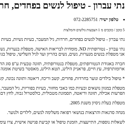
נתי עברון - טיפול לנשים בפחדים, חר
טלפון ישיר
:
072-2285751
5
כוכב / כוכבים מ
1
הצבעות גולשים והמלצות
נתי עברון - טיפול לנשים בפחדים, חרדות, גיל המעבר, בעיות נשיות, בעיות ב
נתי עברון - נטורופתית ND, מומחית לבריאות האישה, מטפלת בנערות, נשים, ילדים ונוער.
אני מטפלת בנשים מנערות, נשים, נשים בהריון ועד לגיל השלישי, טיפול ב
חברה באגודת הנטורופתים, מטפלת בנטורופתיה, תזונה טבעית ע"פ סוג הדם,
ארומותרפיה, עץ חיים, פראניק הילינג, תטא הילינג, מאסטר בשיטת אומגה ו
* טיפול בילדים ונוער בחרדות, פחדים, קשב וריכוז, דיאטה ותזונה נכונה, קש
מטפלת במגוון נושאים ובעיות כמו כאבי מחזור, בעיות בפוריות, גיל המעבר, א
הפרעות אכילה, תזונה ודיאטה, תסמונת מטבולית, כולסטרול גבוה, לחץ דם, ס
מטפלת בעלת ניסיון משנת 2005.
מנחה סדנאות והרצאות בנושאי רפואה משלימה לנשים, לילדים ולנוער.
לשאלות נוספות, התייעצות, הזמנת טיפול או קביעת פגישה אישית, צרו עימי