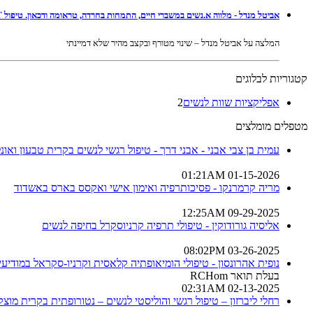
אביטל מנדל - מלווה א.נשים במשברי חיים, התמחות בחרדה, טראומה ודכאון. טיפול Li-CBT-ACT בשילוב NLP ברמת גן ובאונליין
המלצה על אביטל מנדל – שינוי מטורף ובקצב מהיר שלא דמיינתי
קטגוריות לבלוגים
אפליקציות שוות לנשים
2
מטפלים מומלצים
עמית בן צבי אבני - אבני דרך - טיפול רגשי לנשים בקרית טבעון ואונלי
01-15-2026 01:21AM
מריה קרמרנקו - פסיכותרפיה ואימון אישי ואקסס בארס באשדוד
09-29-2025 12:25AM
אליסיה גורודוקין - טיפולי תרפיה קרניוסקרל בחיפה לנשים
03-26-2025 08:02PM
נופית אהרונסון - טיפולי הומיאופתיה קלאסית וקרניו-סקראל במודיעין
בעלת תואר RCHom
02-13-2025 02:31AM
רחלי ליברזון – טיפול רגשי והוליסטי לנשים – נטורופתית בקרית מוצקי