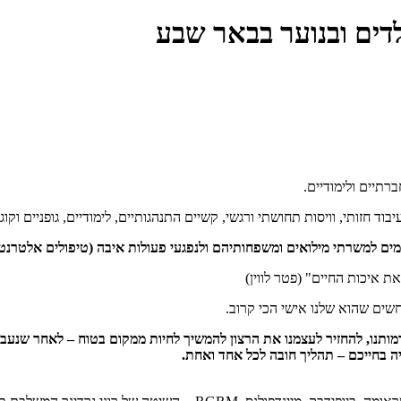
לדים ובנוער בבאר שבע
רתיים ולימודיים.
וד חזותי, וויסות תחושתי ורגשי, קשיים התנהגותיים, לימודיים, גופניים וקוגנ
ים ומשפחותיהם ולנפגעי פעולות איבה (טיפולים אלטרנטיביים, NLP ממוקד חרדה וטראומה, ביו
ת איכות החיים" (פטר לווין)
 חשים שהוא שלנו אישי הכי קרוב.
דמותנו, להחזיר לעצמנו את הרצון להמשיך לחיות ממקום בטוח – לאחר שנעב
 בחייכם – תהליך חובה לכל אחד ואחת.