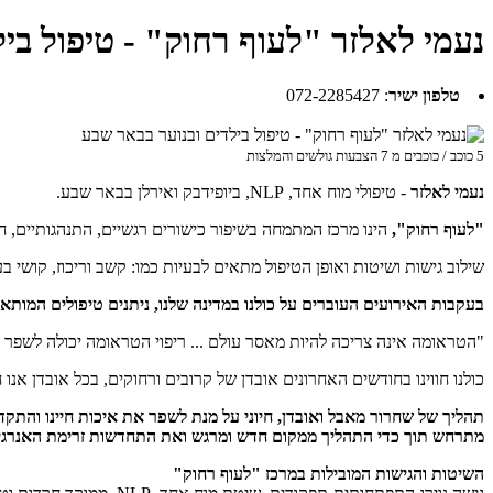
נעמי לאלזר "לעוף רחוק" - טיפול בי
טלפון ישיר
:
072-2285427
5
כוכב / כוכבים מ
7
הצבעות גולשים והמלצות
נעמי לאלזר
- טיפולי מוח אחד, NLP, ביופידבק ואירלן בבאר שבע.
"לעוף רחוק",
הינו מרכז המתמחה בשיפור כישורים רגשיים, התנהגותיים, חב
שילוב גישות ושיטות ואופן הטיפול מתאים לבעיות כמו: קשב וריכוז, קושי בעיב
בעקבות האירועים העוברים על כולנו במדינה שלנו, ניתנים טיפולים המותאמים למשרתי מילוא
"הטראומה אינה צריכה להיות מאסר עולם ... ריפוי הטראומה יכולה לשפר א
כולנו חווינו בחודשים האחרונים אובדן של קרובים ורחוקים, בכל אובדן אנו
תהליך של שחרור מאבל ואובדן, חיוני על מנת לשפר את איכות חיינו והתק
מתרחש תוך כדי התהליך ממקום חדש ומרגש ואת התחדשות זרימת האנרגיה
השיטות והגישות המובילות במרכז "לעוף רחוק"