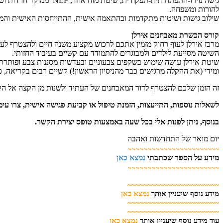
להורות ומשפחה.
שילוב גישות ושיטות מתקדמות ובהתאמה אישית, ההתייחסות האישית ו
קורס הכשרת מאבחנים אירלן
מרכז אירלן לעוף רחוק מזמין אתכם לרכוש מקצוע משנה חיים ולהצטרף לעש
השיטה מסייעת לילדים ולמבוגרים להתמודד עם קשיים בעיבוד החזותי.
שיטת אירלן עושה שימוש בשקפים צבעוניים ובעדשות מסננות צבע ופותרת ב
ומידי (את ההקלה מרגישים כבר מהניסיון הראשון!) קשיים רבים בקריאה, כ
זה הזמן שלכם להצטרף לדור המאבחנים של העתיד ולשנות מן הקצה אל הק
לשאלות נוספות, התייעצות, הזמנת טיפול או קביעת פגישה אישית, צרו עימי
בנוסף, ניתן לפנות אלי בכל שעה באמצעות טופס יצירת הקשר.
יום מואר של התחדשות ואהבה
~~~~~~~~~~~~~~~~~~~~~~~
מידע על הספר שכתבתי
נמצא כאן
~~~~~~~~~~~~~~~~~~~~~~~
~~~~~~~~~~~~~~~~~~~~~~~
מידע נוסף שיעניין אותך
נמצא כאן
~~~~~~~~~~~~~~~~~~~~~~~
~~~~~~~~~~~~~~~~~~~~~~~
עוד מידע נוסף שיעניין אותך
נמצא כאן