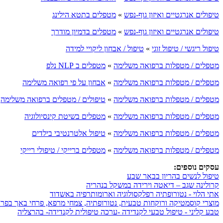
טיפולים אנרגטיים ואיזון גוף-נפש
»
מטפלים בתטא הילינג
טיפולים אנרגטיים ואיזון גוף-נפש
»
מטפלים בדמיון מודרך
טיפול ריגשי / טיפול זוגי
»
טיפול / אבחון ליקויי למידה
מטפלים / מטפלות ברפואה משלימה
»
מטפלים ב NLP נלפ
מטפלים / מטפלות ברפואה משלימה
»
אבחון על פי רפואה משלימה
מטפלים / מטפלות ברפואה משלימה
»
טיפולים / מטפלים ברפואה משלימה
מטפלים / מטפלות ברפואה משלימה
»
מטפלים בשיטת קינסיולוגיה
מטפלים / מטפלות ברפואה משלימה
»
טיפול אלטרנטיבי בילדים
מטפלים / מטפלות ברפואה משלימה
»
מטפלים ברייקי / טיפולי רייקי
עסקים נוספים:
טיפול לנשים בהריון בבאר שבע
קרולינה שגב – דיאטה וירידה במשקל בנהריה
אתי הלוי - נטורופתיה רפלקסולוגיה וארומותרפיה באשדוד
מוצרי קוסמטיקה ורוקחות טבעית, נטורופתיה, צמחי מרפא, פרחי באך בפרד
טבע קליני - טיפול טבעי לקנדידה -ערכה טיפולית לקנדידה- בהרצליה