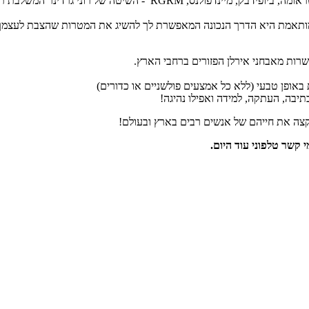
גישה נוירו-התפתחותית-תפקודית, שיטת מוח אחד, NLP ממוקד חרדות וטראו
המותאמת היא הדרך הנכונה המאפשרת לך להשיג את המטרות שהצבת לעצמך
רות מאבחני אירלן הפזורים ברחבי הארץ.
אופן טבעי (ללא כל אמצעים פולשניים או כדורים)
תיבה, העתקה, למידה ואפילו נהיגה!
צה את חייהם של אנשים רבים בארץ ובעולם!
 קשר טלפוני עוד היום.