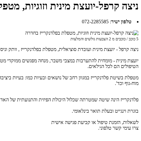
ניצה קרפל-יועצת מינית וזוגיות, מטפ
טלפון ישיר
:
072-2285585
5
כוכב / כוכבים מ
2
הצבעות גולשים והמלצות
ניצה קרפל - יועצת מינית ועובדת סוציאלית, מטפלת בפלדנקרייז , וותק וניסיון מעל 20 שנה. (משנ
יועצת מינית - מומחית להתערבות במצבי משבר, מנחה מפגשים ממוקדי מטרה לזו
הטיפולים הם לכל הגילאים.
מטפלת בשיטת פלדנקרייז במגוון רחב של נושאים ובעיות כמו: בעיות ביציבה,
מוח-גוף וכד'.
פלדנקרייז הינה שיטה שמטרתה שכלול היכולת הפיזית והתנועתית של האדם. 
בוגרת וינגייט ובעלת תואר בינלאומי.
לשאלות, הזמנת טיפול או קביעת פגישה אישית
צרו עימי קשר טלפוני.