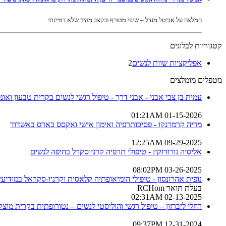
המלצה על אביטל מנדל – שינוי מטורף ובקצב מהיר שלא דמיינתי
קטגוריות לבלוגים
אפליקציות שוות לנשים
2
מטפלים מומלצים
עמית בן צבי אבני - אבני דרך - טיפול רגשי לנשים בקרית טבעון ואונלי
01-15-2026 01:21AM
מריה קרמרנקו - פסיכותרפיה ואימון אישי ואקסס בארס באשדוד
09-29-2025 12:25AM
אליסיה גורודוקין - טיפולי תרפיה קרניוסקרל בחיפה לנשים
03-26-2025 08:02PM
נופית אהרונסון - טיפולי הומיאופתיה קלאסית וקרניו-סקראל במודיעין
בעלת תואר RCHom
02-13-2025 02:31AM
רחלי ליברזון – טיפול רגשי והוליסטי לנשים – נטורופתית בקרית מוצקי
12-31-2024 09:37PM