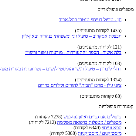
מטפלים פופולאריים
חן - טיפול בעיסוי טנטרי בתל-אביב
(1435 לקוחות מתעניינים)
חבצלת אסקרוב – טיפול זוגי ומשפחתי בנהריה ובאון-ליין
(121 לקוחות מתעניינים)
בלה אשור - הספר "התעוררות - מודעות גישור וריפוי"
(103 לקוחות מתעניינים)
רחלי ליברזון – טיפול רגשי והוליסטי לנשים – נטורופתית בקרית מוצקי
(1324 לקוחות מתעניינים)
ציפי גולן - מרכז "הבית" להורים ולילדים בדרום
(88 לקוחות מתעניינים)
קטגוריות פופולריות
טיפולים אנרגטיים ואיזון גוף-נפש
(7278 לקוחות)
מטפלים / מטפלות ברפואה משלימה
(7212 לקוחות)
ספא ועיסוי
(6349 לקוחות)
מיסטיקנים / מיסטיקניות
(5388 לקוחות)