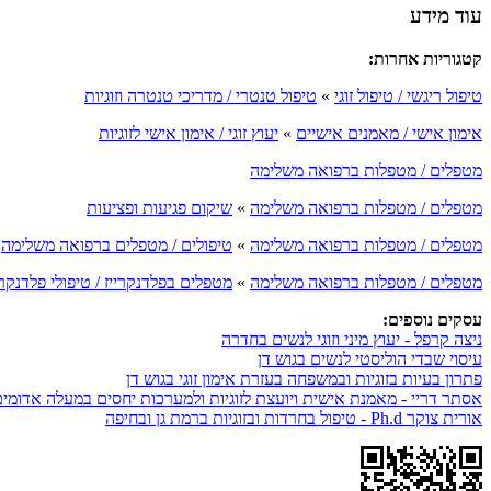
עוד מידע
קטגוריות אחרות:
טיפול ריגשי / טיפול זוגי
»
טיפול טנטרי / מדריכי טנטרה וזוגיות
אימון אישי / מאמנים אישיים
»
יעוץ זוגי / אימון אישי לזוגיות
מטפלים / מטפלות ברפואה משלימה
מטפלים / מטפלות ברפואה משלימה
»
שיקום פגיעות ופציעות
מטפלים / מטפלות ברפואה משלימה
»
טיפולים / מטפלים ברפואה משלימה
מטפלים / מטפלות ברפואה משלימה
»
מטפלים בפלדנקרייז / טיפולי פלדנקרי
עסקים נוספים:
ניצה קרפל - יעוץ מיני וזוגי לנשים בחדרה
עיסוי שבדי הוליסטי לנשים בגוש דן
פתרון בעיות בזוגיות ובמשפחה בעזרת אימון זוגי בגוש דן
אסתר דריי - מאמנת אישית ויועצת לזוגיות ולמערכות יחסים במעלה אדומי
אורית צוקר Ph.d - טיפול בחרדות ובזוגיות ברמת גן ובחיפה