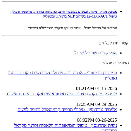
אביטל מנדל - מלווה א.נשים במשברי חיים, התמחות בחרדה, טראומה ודכאון.
טיפול Li-CBT-ACT בשילוב NLP ברמת גן ובאונליין
המלצה על אביטל מנדל – שינוי מטורף ובקצב מהיר שלא דמיינתי
קטגוריות לבלוגים
אפליקציות שוות לנשים
2
מטפלים מומלצים
עמית בן צבי אבני - אבני דרך - טיפול רגשי לנשים בקרית טבעון
ואונליין
01-15-2026 01:21AM
מריה קרמרנקו - פסיכותרפיה ואימון אישי ואקסס בארס באשדוד
09-29-2025 12:25AM
אליסיה גורודוקין - טיפולי תרפיה קרניוסקרל בחיפה לנשים
03-26-2025 08:02PM
נופית אהרונסון - טיפולי הומיאופתיה קלאסית וקרניו-סקראל
במודיעין