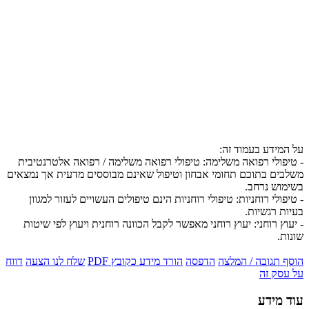
על המידע בעמוד זה:
- טיפולי רפואה משלימה: טיפולי רפואה משלימה / רפואה אלטרנטיבית
משלבים בתוכם תחומי אבחון וטיפול שאינם מבוססים מדעית אך נמצאים
בשימוש נרחב.
- טיפולי רוחניות: טיפולי רוחניות הינם טיפולים העשויים לעזור למגוון
בעיות רגשיות.
- יעוץ רוחני: יעוץ רוחני מאפשר לקבל הכוונה רוחנית ויעוץ לפי שיטות
שונות.
הוסף תגובה / המלצה
הדפסה
הורד מידע כקובץ PDF
שלח לנו הצעה
דווח
על עסק זה
עוד מידע