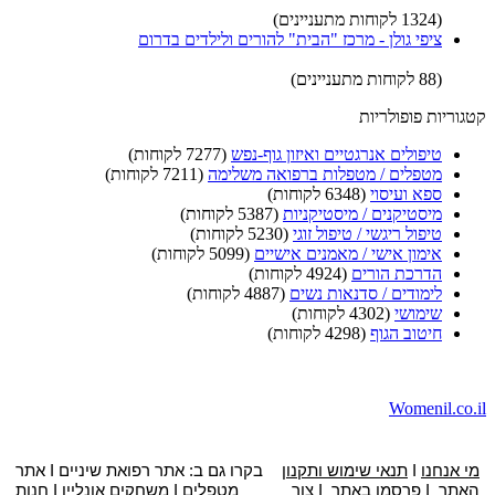
(1324 לקוחות מתעניינים)
ציפי גולן - מרכז "הבית" להורים ולילדים בדרום
(88 לקוחות מתעניינים)
קטגוריות פופולריות
טיפולים אנרגטיים ואיזון גוף-נפש
(7277 לקוחות)
מטפלים / מטפלות ברפואה משלימה
(7211 לקוחות)
ספא ועיסוי
(6348 לקוחות)
מיסטיקנים / מיסטיקניות
(5387 לקוחות)
טיפול ריגשי / טיפול זוגי
(5230 לקוחות)
אימון אישי / מאמנים אישיים
(5099 לקוחות)
הדרכת הורים
(4924 לקוחות)
לימודים / סדנאות נשים
(4887 לקוחות)
שימושי
(4302 לקוחות)
חיטוב הגוף
(4298 לקוחות)
Womenil.co.il
מי אנחנו
I
תנאי שימוש ותקנון
בקרו גם ב: אתר
רפואת שיניים
I
אתר
האתר
I
פרסמו באתר
I
צור
מטפלים
I
משחקים אונליין
I
חנות