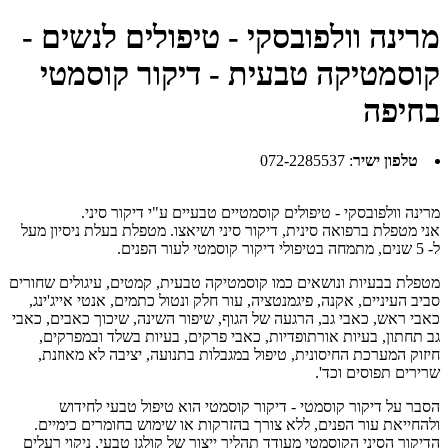
מרינה וולפובסקי - טיפולים לנשים -
קוסמטיקה טבעית - דיקור קוסמטי
בחיפה
טלפון ישיר
:
072-2285537
מרינה וולפובסקי - טיפולים קוסמטיים טבעיים ע"י דיקור סיני.
אני מטפלת ברפואה סינית, דיקור סיני ושיאצו. מטפלת בעלת ניסיון מעל
ל- 5 שנים, מתמחה בטיפולי דיקור קוסמטי לעור הפנים.
מטפלת בבעיות ונושאים כמו קוסמטיקה טבעית, קמטים, עיגולים שחורים
סביב העיניים, אקנה, פיגמנטציה, עור חלק ונטול כתמים, אנטי אייג'ינג,
כאבי ראש, כאבי גב, הרגעה של הגוף, שיפור השינה, שיכוך כאבים, כאבי
גב תחתון, בעיות אורתופדיות, כאבי פרקים, בעיות בשלד ובמפרקים,
חיזוק המערכת החיסונית, טיפול במגבלות בתנועה, יציבה לא מאוזנת,
שרירים תפוסים וכד'.
הסבר על דיקור קוסמטי - דיקור קוסמטי הוא טיפול טבעי לחידוש
ולהחייאת עור הפנים, ללא צורך בהזרקות או שימוש בחומרים כימיים.
הדיקור הסיני הקוסמטי מעודד תהליך ייצור של קולגן טבעי, ניקוי רעלים