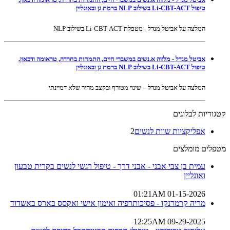
טיפול Li-CBT-ACT בשילוב NLP ברמת גן ובאונליין
המלצה על אביטל מנדל - מטפלת Li-CBT-ACT בשילוב NLP
אביטל מנדל - מלווה א.נשים במשברי חיים, התמחות בחרדה, טראומה ודכאון.
טיפול Li-CBT-ACT בשילוב NLP ברמת גן ובאונליין
המלצה על אביטל מנדל – שינוי מטורף ובקצב מהיר שלא דמיינתי
קטגוריות לבלוגים
אפליקציות שוות לנשים
2
מטפלים מומלצים
עמית בן צבי אבני - אבני דרך - טיפול רגשי לנשים בקרית טבעון
ואונליין
01-15-2026 01:21AM
מריה קרמרנקו - פסיכותרפיה ואימון אישי ואקסס בארס באשדוד
09-29-2025 12:25AM