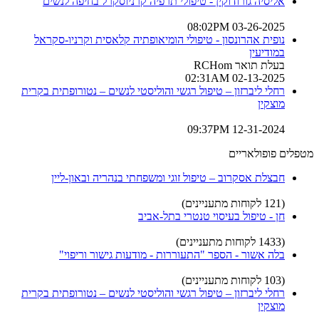
אליסיה גורודוקין - טיפולי תרפיה קרניוסקרל בחיפה לנשים
03-26-2025 08:02PM
נופית אהרונסון - טיפולי הומיאופתיה קלאסית וקרניו-סקראל
במודיעין
בעלת תואר RCHom
02-13-2025 02:31AM
רחלי ליברזון – טיפול רגשי והוליסטי לנשים – נטורופתית בקרית
מוצקין
12-31-2024 09:37PM
מטפלים פופולאריים
חבצלת אסקרוב – טיפול זוגי ומשפחתי בנהריה ובאון-ליין
(121 לקוחות מתעניינים)
חן - טיפול בעיסוי טנטרי בתל-אביב
(1433 לקוחות מתעניינים)
בלה אשור - הספר "התעוררות - מודעות גישור וריפוי"
(103 לקוחות מתעניינים)
רחלי ליברזון – טיפול רגשי והוליסטי לנשים – נטורופתית בקרית
מוצקין