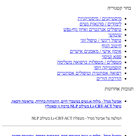
בחר קטגוריה
מיסטיקנים / מיסטיקניות
לימודים / סדנאות נשים
טיפולים אנרגטיים ואיזון גוף-נפש
שימושי
טיפול ריגשי / טיפול זוגי
חיטוב הגוף
אימון אישי / מאמנים אישיים
ספא ועיסוי
מטפלים / מטפלות ברפואה משלימה
קוסמטיקה ויופי
רפואה אסתטית וטיפולים אסתטיים
הדרכת הורים
תגובות אחרונות
אביטל מנדל - מלווה א.נשים במשברי חיים, התמחות בחרדה, טראומה ודכאון.
טיפול Li-CBT-ACT בשילוב NLP ברמת גן ובאונליין
המלצה על אביטל מנדל - מטפלת Li-CBT-ACT בשילוב NLP
אביטל מנדל - מלווה א.נשים במשברי חיים, התמחות בחרדה, טראומה ודכאון.