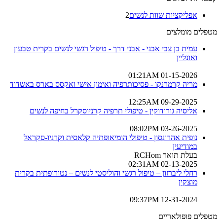
אפליקציות שוות לנשים
2
מטפלים מומלצים
עמית בן צבי אבני - אבני דרך - טיפול רגשי לנשים בקרית טבעון
ואונליין
01-15-2026 01:21AM
מריה קרמרנקו - פסיכותרפיה ואימון אישי ואקסס בארס באשדוד
09-29-2025 12:25AM
אליסיה גורודוקין - טיפולי תרפיה קרניוסקרל בחיפה לנשים
03-26-2025 08:02PM
נופית אהרונסון - טיפולי הומיאופתיה קלאסית וקרניו-סקראל
במודיעין
בעלת תואר RCHom
02-13-2025 02:31AM
רחלי ליברזון – טיפול רגשי והוליסטי לנשים – נטורופתית בקרית
מוצקין
12-31-2024 09:37PM
מטפלים פופולאריים