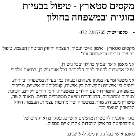
מקסים סטארץ - טיפול בבעיות
בזוגיות ובמשפחה בחולון
טלפון ישיר
:
072-2285765
מקסים סטארץ - אימון אישי ועסקי, העצמה וחיזוק הביטחון העצמי, טיפול
בבעיות בזוגיות ובמשפחה וכד'.
אני מאמן אישי ועסקי בחולון ובכל גוש דן.
יש לי אפשרות להגעה לבית הלקוח/ה בכל אזור גוש דן, בתאום טלפוני.
אני מטפל ומייעץ במגוון נושאים ובעיות כמו בעיות במשפחה ובזוגיות,
יחסים בין אישיים ותקשורת בין-אישית, קונפליקטים אישיים, מריבות
במשפחה, התמודדות עם הילדים במשפחה, יחסי הורים וילדים, הכוונת
צעירים ומתבגרים, התמודדות ויציאה ממשברים בחיים- תאונה קשה,
פיטורין מעבודה, מוות במשפחה וכד' מודעות עצמית, העצמה, חיזוק
הביטחון העצמי וכד'.
בוגר התכנית להכשרת מאמנים אישיים, עסקיים וארגוניים של
אוניברסיטת בר אילן ומוסדות אקדמאיים נוספים.
מאמן אישי בעל ניסיון מעל ל- 5 שנים.