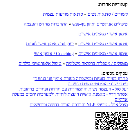
קטגוריות אחרות:
לימודים / סדנאות נשים
»
סדנאות מודעות עצמית
טיפולים אנרגטיים ואיזון גוף-נפש
»
התחברות מחדש והעצמה
אימון אישי / מאמנים אישיים
אימון אישי / מאמנים אישיים
»
יעוץ זוגי / אימון אישי לזוגיות
אימון אישי / מאמנים אישיים
»
Coaching / אימון אישי
מטפלים / מטפלות ברפואה משלימה
»
טיפול אלטרנטיבי בילדים
עסקים נוספים:
פתרון בעיות בזוגיות ובמשפחה בעזרת אימון זוגי בגוש דן
עיסוי שבדי הוליסטי לנשים בגוש דן
יעל סול - העצמה נשית והתמודדות עם חרדות ופחדים ברחובות
אסתר דריי - מאמנת אישית ויועצת לזוגיות ולמערכות יחסים במעלה
אדומים
מיכל אייל - טיפולי NLP והדרכת הורים בחיפה ובירושלים