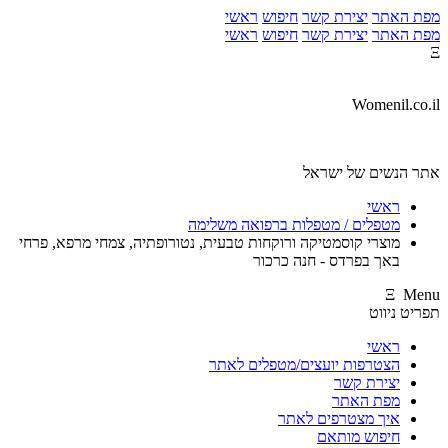
מפת האתר
יצירת קשר
חיפוש
ראשי
מפת האתר
יצירת קשר
חיפוש
ראשי
Ξ
Womenil.co.il
אתר הנשים של ישראל
ראשי
מטפלים / מטפלות ברפואה משלימה
מוצרי קוסמטיקה ורוקחות טבעית, נטורופתיה, צמחי מרפא, פרחי
באך בפרדס - חנה כרכור
Ξ Menu
תפריט ניווט
ראשי
הצטרפות יועצים/מטפלים לאתר
יצירת קשר
מפת האתר
איך מצטרפים לאתר
חיפוש מותאם