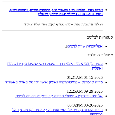
אביטל מנדל - מלווה א.נשים במשברי חיים, התמחות בחרדה, טראומה ודכאון.
טיפול Li-CBT-ACT בשילוב NLP ברמת גן ובאונליין
המלצה על אביטל מנדל – שינוי מטורף ובקצב מהיר שלא דמיינתי
קטגוריות לבלוגים
אפליקציות שוות לנשים
2
מטפלים מומלצים
עמית בן צבי אבני - אבני דרך - טיפול רגשי לנשים בקרית טבעון
ואונליין
01-15-2026 01:21AM
מריה קרמרנקו - פסיכותרפיה ואימון אישי ואקסס בארס באשדוד
09-29-2025 12:25AM
אליסיה גורודוקין - טיפולי תרפיה קרניוסקרל בחיפה לנשים
03-26-2025 08:02PM
נופית אהרונסון - טיפולי הומיאופתיה קלאסית וקרניו-סקראל
במודיעין