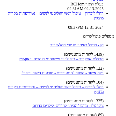
בעלת תואר RCHom
02-13-2025 02:31AM
רחלי ליברזון – טיפול רגשי והוליסטי לנשים – נטורופתית בקרית
מוצקין
12-31-2024 09:37PM
מטפלים פופולאריים
חן - טיפול בעיסוי טנטרי בתל-אביב
(1439 לקוחות מתעניינים)
חבצלת אסקרוב – טיפול זוגי ומשפחתי בנהריה ובאון-ליין
(122 לקוחות מתעניינים)
בלה אשור - הספר "התעוררות - מודעות גישור וריפוי"
(104 לקוחות מתעניינים)
רחלי ליברזון – טיפול רגשי והוליסטי לנשים – נטורופתית בקרית
מוצקין
(1325 לקוחות מתעניינים)
ציפי גולן - מרכז "הבית" להורים ולילדים בדרום
(89 לקוחות מתעניינים)