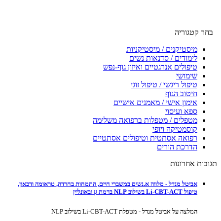
בחר קטגוריה
מיסטיקנים / מיסטיקניות
לימודים / סדנאות נשים
טיפולים אנרגטיים ואיזון גוף-נפש
שימושי
טיפול ריגשי / טיפול זוגי
חיטוב הגוף
אימון אישי / מאמנים אישיים
ספא ועיסוי
מטפלים / מטפלות ברפואה משלימה
קוסמטיקה ויופי
רפואה אסתטית וטיפולים אסתטיים
הדרכת הורים
תגובות אחרונות
אביטל מנדל - מלווה א.נשים במשברי חיים, התמחות בחרדה, טראומה ודכאון.
טיפול Li-CBT-ACT בשילוב NLP ברמת גן ובאונליין
המלצה על אביטל מנדל - מטפלת Li-CBT-ACT בשילוב NLP