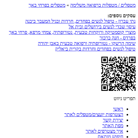
מטפלים / מטפלות ברפואה משלימה
»
מטפלים בפרחי באך
עסקים נוספים:
נתי עברון - טיפול לנשים בפחדים, חרדות ובגיל המעבר ביבנה
עיסוי שבדי לנשים בירושלים ובית אל
מוצרי קוסמטיקה ורוקחות טבעית, נטורופתיה, צמחי מרפא, פרחי באך
בפרדס - חנה כרכור
שימה הרשקו - נטורופתיה ורפואה טבעית באבן יהודה
טיפול לנשים בפחדים וחרדות בקרית ביאליק
תפריט ניווט
ראשי
הצטרפות יועצים/מטפלים לאתר
יצירת קשר
מפת האתר
איך מצטרפים לאתר
חיפוש מותאם