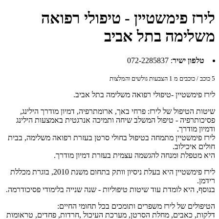
לירז פימשטיין - טיפולי רפואה
משלימה בתל אביב
טלפון ישיר
:
072-2285837
5
כוכב / כוכבים מ
1
הצבעות גולשים והמלצות
לירז פימשטיין -טיפולי רפואה משלימה בתל אביב.
שיטות הטיפול של לירז: פרחי באך, ארומתרפיה, דמיון מודרך הילינג,
פסיכותרפיה - טיפול המשלב שיחה ותמיכה אנרגטית באמצעות הילינג
ודמיון מודרך.
לירז פימשטיין מתמחה בטיפול בחולי סרטן בעזרת רפואה משלימה, בבית
חולים איכילוב.
היא מטפלת ומנחה להגשמה עצמית בעזרת דמיון מודרך.
לירז פימשטיין היא בעלת ניסיון וותק בתחום משנת 2010, בוגרת מכללת
רידמן.
בנוסף, היא לומדת עוד שיטות טיפוליות - שנה שנייה בלימודי פסיכודרמה.
הטיפולים של לירז משפרים ותומכים בכל תחומי החיים:
דלקות, כאבים, מחלת הסרטן, מערכת העיכול ,חרדות, פחדים, טראומות