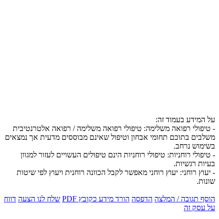
על המידע בעמוד זה:
- טיפולי רפואה משלימה: טיפולי רפואה משלימה / רפואה אלטרנטיבית
משלבים בתוכם תחומי אבחון וטיפול שאינם מבוססים מדעית אך נמצאים
בשימוש נרחב.
- טיפולי רוחניות: טיפולי רוחניות הינם טיפולים העשויים לעזור למגוון
בעיות רגשיות.
- יעוץ רוחני: יעוץ רוחני מאפשר לקבל הכוונה רוחנית ויעוץ לפי שיטות
שונות.
הוסף תגובה / המלצה
הדפסה
הורד מידע כקובץ PDF
שלח לנו הצעה
דווח
על עסק זה