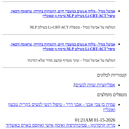
אביטל מנדל - מלווה א.נשים במשברי חיים, התמחות בחרדה, טראומה ודכאון.
טיפול Li-CBT-ACT בשילוב NLP ברמת גן ובאונליין
המלצה על אביטל מנדל - מטפלת Li-CBT-ACT בשילוב NLP
אביטל מנדל - מלווה א.נשים במשברי חיים, התמחות בחרדה, טראומה ודכאון.
טיפול Li-CBT-ACT בשילוב NLP ברמת גן ובאונליין
המלצה על אביטל מנדל – שינוי מטורף ובקצב מהיר שלא דמיינתי
קטגוריות לבלוגים
אפליקציות שוות לנשים
2
מטפלים מומלצים
עמית בן צבי אבני - אבני דרך - טיפול רגשי לנשים בקרית טבעון
ואונליין
01-15-2026 01:21AM
מריה קרמרנקו - פסיכותרפיה ואימון אישי ואקסס בארס באשדוד