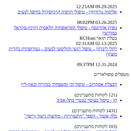
09-29-2025 12:25AM
אליסיה גורודוקין - טיפולי תרפיה קרניוסקרל בחיפה לנשים
03-26-2025 08:02PM
נופית אהרונסון - טיפולי הומיאופתיה קלאסית וקרניו-סקראל
במודיעין
בעלת תואר RCHom
02-13-2025 02:31AM
רחלי ליברזון – טיפול רגשי והוליסטי לנשים – נטורופתית בקרית
מוצקין
12-31-2024 09:37PM
מטפלים פופולאריים
חבצלת אסקרוב – טיפול זוגי ומשפחתי בנהריה ובאון-ליין
(121 לקוחות מתעניינים)
חן - טיפול בעיסוי טנטרי בתל-אביב
(1431 לקוחות מתעניינים)
בלה אשור - הספר "התעוררות - מודעות גישור וריפוי"
(103 לקוחות מתעניינים)