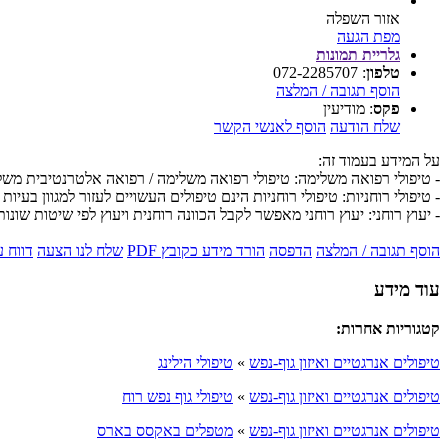
אזור השפלה
מפת הגעה
גלריית תמונות
טלפון
:
072-2285707
הוסף תגובה / המלצה
פקס
:
מודיעין
שלח הודעה
הוסף לאנשי הקשר
על המידע בעמוד זה:
- טיפולי רפואה משלימה: טיפולי רפואה משלימה / רפואה אלטרנטיבית מש
- טיפולי רוחניות: טיפולי רוחניות הינם טיפולים העשויים לעזור למגוון בעיות 
- יעוץ רוחני: יעוץ רוחני מאפשר לקבל הכוונה רוחנית ויעוץ לפי שיטות שונות
הוסף תגובה / המלצה
הדפסה
הורד מידע כקובץ PDF
שלח לנו הצעה
דווח 
עוד מידע
קטגוריות אחרות:
טיפולים אנרגטיים ואיזון גוף-נפש
»
טיפולי הילינג
טיפולים אנרגטיים ואיזון גוף-נפש
»
טיפולי גוף נפש רוח
טיפולים אנרגטיים ואיזון גוף-נפש
»
מטפלים באקסס בארס