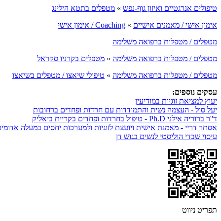
טיפולים אנרגטיים ואיזון גוף-נפש
»
מטפלים בתטא הילינג
אימון אישי / מאמנים אישיים
»
Coaching / אימון אישי
מטפלים / מטפלות ברפואה משלימה
מטפלים / מטפלות ברפואה משלימה
»
מטפלים בקרניו סקראל
מטפלים / מטפלות ברפואה משלימה
»
טיפולי שיאצו / מטפלים בשיאצו
עסקים נוספים:
יעוץ למציאת זוגיות במודיעין
יעל סול - העצמה נשית והתמודדות עם חרדות ופחדים ברחובות
ד''ר ברוריה אילני Ph.D - טיפול בחרדות ופחדים בקריית ביאליק
אסתר דריי - מאמנת אישית ויועצת לזוגיות ולמערכות יחסים במעלה אדומי
עיסוי שבדי הוליסטי לנשים בגוש דן
תפריט ניווט