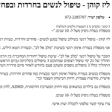
ליז קוהן - טיפול לנשים בחרדות ובפחד
טלפון ישיר
:
072-2285707
3
כוכב / כוכבים מ
2
הצבעות גולשים והמלצות
מטפלת בעלת ניסיון מעל ל- 10 שנים.">
ליז קוהן - טיפול רגשי בשילוב טיפול במגע לנשים - פחדים וחרדות, בעיות רגש
אני מטפלת בעזרת אימון רגשי בשיטת "מלב אל לב", ובעזרת תטא הילינג, אקס
הסבר על טיפול רגשי "מלב אל לב"- שיטת טיפול ייחודית המחברת בין הרגש
תהליך של 21 ימי טיפול רצופים שמתוכם 
התהליך כולל 3 טיפולים נוספים ומעקב פעם בחודש לאחר סיום סידרת הטיפולים.
מטפלת בנשים בעזרת טיפול ואימון רגשי בבעיות כמו פחדים וחרדות, בעיות 
אישית, מודעות עצמית, חיזוק הביטחון העצמי וכד'.
מטפלת גם בילדים בנושאים כמו חיזוק המערכת החיסונית, ADHD, לחץ ומתח נפשי, בעיות במערכת העיכול וכד'.
מטפלת בעלת ניסיון מעל ל- 10 שנים.
צרו עימי קשר טלפוני לקבלת יעוץ אישי.