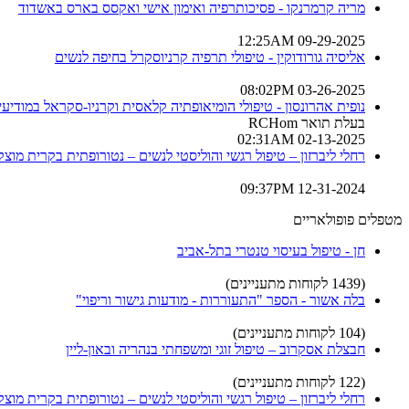
מריה קרמרנקו - פסיכותרפיה ואימון אישי ואקסס בארס באשדוד
09-29-2025 12:25AM
אליסיה גורודוקין - טיפולי תרפיה קרניוסקרל בחיפה לנשים
03-26-2025 08:02PM
נופית אהרונסון - טיפולי הומיאופתיה קלאסית וקרניו-סקראל במודיעין
בעלת תואר RCHom
02-13-2025 02:31AM
רחלי ליברזון – טיפול רגשי והוליסטי לנשים – נטורופתית בקרית מוצקי
12-31-2024 09:37PM
מטפלים פופולאריים
חן - טיפול בעיסוי טנטרי בתל-אביב
(1439 לקוחות מתעניינים)
בלה אשור - הספר "התעוררות - מודעות גישור וריפוי"
(104 לקוחות מתעניינים)
חבצלת אסקרוב – טיפול זוגי ומשפחתי בנהריה ובאון-ליין
(122 לקוחות מתעניינים)
רחלי ליברזון – טיפול רגשי והוליסטי לנשים – נטורופתית בקרית מוצקי