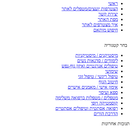
ראשי
הצטרפות יועצים/מטפלים לאתר
יצירת קשר
מפת האתר
איך מצטרפים לאתר
חיפוש מותאם
בחר קטגוריה
מיסטיקנים / מיסטיקניות
לימודים / סדנאות נשים
טיפולים אנרגטיים ואיזון גוף-נפש
שימושי
טיפול ריגשי / טיפול זוגי
חיטוב הגוף
אימון אישי / מאמנים אישיים
ספא ועיסוי
מטפלים / מטפלות ברפואה משלימה
קוסמטיקה ויופי
רפואה אסתטית וטיפולים אסתטיים
הדרכת הורים
תגובות אחרונות