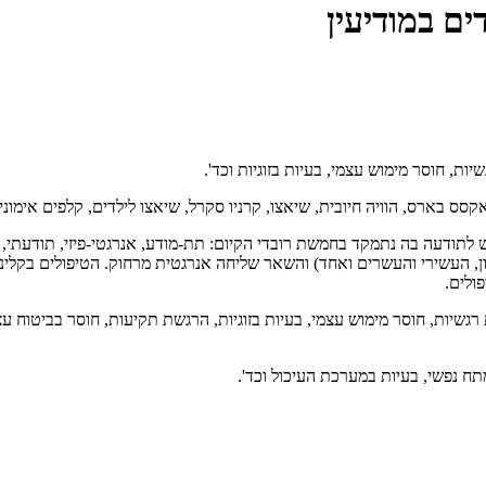
ים במודיעין
יות, חוסר מימוש עצמי, בעיות בזוגיות וכד'.
ס בארס, הוויה חיובית, שיאצו, קרניו סקרל, שיאצו לילדים, קלפים אימוניי
 לתודעה בה נתמקד בחמשת רובדי הקיום: תת-מודע, אנרגטי-פיזי, תודעתי, ר
3 טיפולים בקליניקה (ביום הראשון, העשירי והעשרים ואחד) והשאר שליחה אנרגטית מרחוק. הטי
רגשיות, חוסר מימוש עצמי, בעיות בזוגיות, הרגשת תקיעות, חוסר בביטוח ע