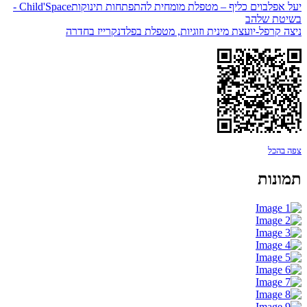
יעל אפלבוים כליף – מטפלת מומחית להתפתחות תינוקותChild'Space -
בשיטת שלהב
ניצה קרפל-יועצת מינית וזוגיות, מטפלת בפלדנקרייז בחדרה
צפה בהכל
תמונות