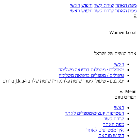
מפת האתר
יצירת קשר
חיפוש
ראשי
מפת האתר
יצירת קשר
חיפוש
ראשי
Ξ
Womenil.co.il
אתר הנשים של ישראל
ראשי
מטפלים / מטפלות ברפואה משלימה
טיפולים / מטפלים ברפואה משלימה
יעל גבע - טיפול ולימוד שיטת פלדנקרייז שיטת שלהב ו-j.k.a בדרום
Ξ Menu
תפריט ניווט
ראשי
הצטרפות יועצים/מטפלים לאתר
יצירת קשר
מפת האתר
איך מצטרפים לאתר
חיפוש מותאם