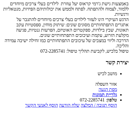
באמצעות גישת ג'רמי קראוס יעל עוזרת לילדים בעלי צרכים מיוחדים
ללמוד, לצמוח ולהתפתח. לפתח ולממש את יכולותיהם הפיזיות, מנטאליות
ורגשיות.
הדגש העיקרי הינו לעזור לילדים בעלי צרכים מיוחדים להתגבר על
אתגרים התפתחותיים מסוגים שונים: שיתוק מוחין, ספסטיות עקב
תאונות, שבץ בילדות, ספקטרום האוטיזם, הפרעות גנטיות, פגיעה
מקלעת הזרוע, עקמת ועיכובים התפתחותיים שונים.
הדרכה וליווי במצבים של עיכובים התפתחותיים כמו זחילה ישיבה עמידה
והליכה.
טיפול בלכיש, לקביעת תהליך טיפול: 072-2285741
יצירת קשר
מושב לכיש
אזור השפלה
מפת הגעה
גלריית תמונות
טלפון
:
072-2285741
הוסף תגובה / המלצה
שלח הודעה
הוסף לאנשי הקשר