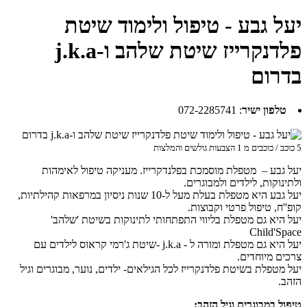
יעל גבע - טיפול ולימוד שיטת
פלדנקרייז שיטת שלהב ו-j.k.a
בדרום
טלפון ישיר
:
072-2285741
5
כוכב / כוכבים מ
1
הצבעות גולשים והמלצות
יעל גבע – מטפלת מוסמכת בפלנדקרייז. מעניקה טיפול לאימהות
ולתינוקות, לילדים ולמבוגרים.
יעל גבע היא מטפלת בעלת מעל ל-10 שנות ניסיון במרפאות קהילתיות,
קופ''ח, טיפול פרטי וקבוצות.
יעל היא גם מטפלת בליווי התפתחותי לתינוקות בשיטת 'שלהב'
Child'Space
יעל היא גם מטפלת ומורה ל - j.k.a -שיטת ג'רמי קראוס לילדים עם
צרכים מיוחדים.
יעל מטפלת בשיטת פלדנקרייז לכל הגילאים- ילדים, נוער, מבוגרים וגיל
הזהב.
טיפול במבוגרים וגיל הזהב: