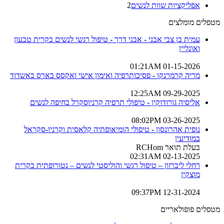
אפליקציות שוות לנשים
2
מטפלים מומלצים
עמית בן צבי אבני - אבני דרך - טיפול רגשי לנשים בקרית טבעון
ואונליין
01-15-2026 01:21AM
מריה קרמרנקו - פסיכותרפיה ואימון אישי ואקסס בארס באשדוד
09-29-2025 12:25AM
אליסיה גורודוקין - טיפולי תרפיה קרניוסקרל בחיפה לנשים
03-26-2025 08:02PM
נופית אהרונסון - טיפולי הומיאופתיה קלאסית וקרניו-סקראל
במודיעין
בעלת תואר RCHom
02-13-2025 02:31AM
רחלי ליברזון – טיפול רגשי והוליסטי לנשים – נטורופתית בקרית
מוצקין
12-31-2024 09:37PM
מטפלים פופולאריים