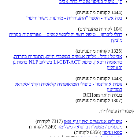
חן - טיפול בעיסוי טנטרי בתל-אביב
(1444 לקוחות מתעניינים)
בלה אשור - הספר "התעוררות - מודעות גישור וריפוי"
(104 לקוחות מתעניינים)
רחלי ליברזון – טיפול רגשי והוליסטי לנשים – נטורופתית בקרית
מוצקין
(1325 לקוחות מתעניינים)
אביטל מנדל - מלווה א.נשים במשברי חיים, התמחות בחרדה,
טראומה ודכאון. טיפול Li-CBT-ACT בשילוב NLP ברמת גן
ובאונליין
(1448 לקוחות מתעניינים)
נופית אהרונסון - טיפולי הומיאופתיה קלאסית וקרניו-סקראל
במודיעין
בעלת תואר RCHom
(1307 לקוחות מתעניינים)
קטגוריות פופולריות
טיפולים אנרגטיים ואיזון גוף-נפש
(7317 לקוחות)
מטפלים / מטפלות ברפואה משלימה
(7249 לקוחות)
ספא ועיסוי
(6356 לקוחות)