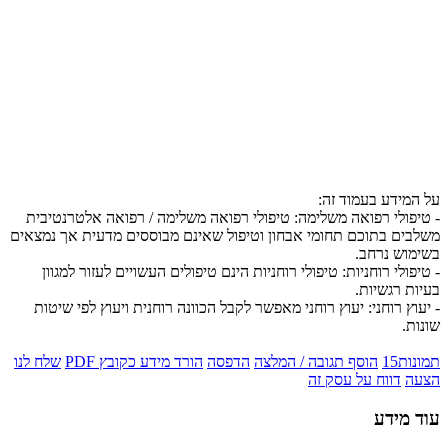
על המידע בעמוד זה:
- טיפולי רפואה משלימה: טיפולי רפואה משלימה / רפואה אלטרנטיבית
משלבים בתוכם תחומי אבחון וטיפול שאינם מבוססים מדעית אך נמצאים
בשימוש נרחב.
- טיפולי רוחניות: טיפולי רוחניות הינם טיפולים העשויים לעזור למגוון
בעיות רגשיות.
- יעוץ רוחני: יעוץ רוחני מאפשר לקבל הכוונה רוחנית ויעוץ לפי שיטות
שונות.
תמונות
15
הוסף תגובה / המלצה
הדפסה
הורד מידע כקובץ PDF
שלח לנו
הצעה
דווח על עסק זה
עוד מידע