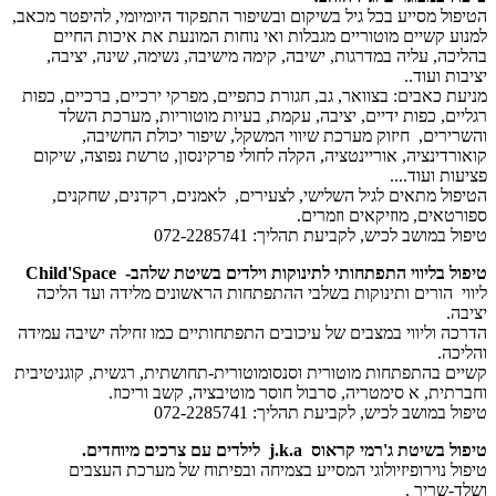
הטיפול מסייע בכל גיל בשיקום ובשיפור התפקוד היומיומי, להיפטר מכאב,
למנוע קשיים מוטוריים מגבלות ואי נוחות המונעת את איכות החיים
בהליכה, עליה במדרגות, ישיבה, קימה מישיבה, נשימה, שינה, יציבה,
יציבות ועוד..
מניעת כאבים: בצוואר, גב, חגורת כתפיים, מפרקי ירכיים, ברכיים, כפות
רגליים, כפות ידיים, יציבה, עקמת, בעיות מוטוריות, מערכת השלד
והשרירים, חיזוק מערכת שיווי המשקל, שיפור יכולת החשיבה,
קואורדינציה, אוריינטציה, הקלה לחולי פרקינסון, טרשת נפוצה, שיקום
פציעות ועוד....
הטיפול מתאים לגיל השלישי, לצעירים, לאמנים, רקדנים, שחקנים,
ספורטאים, מוזיקאים וזמרים.
טיפול במושב לכיש, לקביעת תהליך: 072-2285741
טיפול בליווי התפתחותי לתינוקות וילדים בשיטת שלהב- Child'Space
ליווי הורים ותינוקות בשלבי ההתפתחות הראשונים מלידה ועד הליכה
יציבה.
הדרכה וליווי במצבים של עיכובים התפתחותיים כמו זחילה ישיבה עמידה
והליכה.
קשיים בהתפתחות מוטורית וסנסומוטורית-תחושתית, רגשית, קוגניטיבית
וחברתית, א סימטריה, סרבול חוסר מוטיבציה, קשב וריכוז.
טיפול במושב לכיש, לקביעת תהליך: 072-2285741
טיפול בשיטת ג'רמי קראוס j.k.a לילדים עם צרכים מיוחדים.
טיפול נוירופיזיולוגי המסייע בצמיחה ובפיתוח של מערכת העצבים
ושלד-שריר .