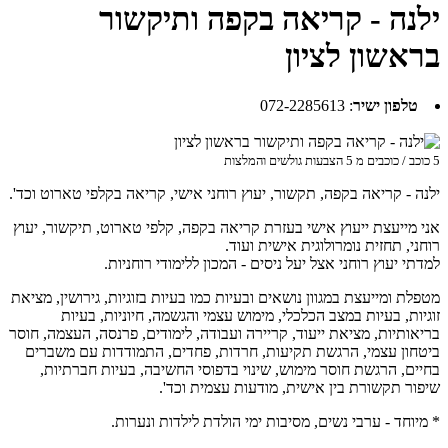
ילנה - קריאה בקפה ותיקשור
בראשון לציון
טלפון ישיר
:
072-2285613
5
כוכב / כוכבים מ
5
הצבעות גולשים והמלצות
ילנה - קריאה בקפה, תקשור, יעוץ רוחני אישי, קריאה בקלפי טארוט וכד'.
אני מייעצת ייעוץ אישי בעזרת קריאה בקפה, קלפי טארוט, תיקשור, יעוץ
רוחני, תחזית נומרולוגית אישית ועוד.
למדתי יעוץ רוחני אצל יעל ניסים - המכון ללימודי רוחניות.
מטפלת ומייעצת במגוון נושאים ובעיות כמו בעיות בזוגיות, גירושין, מציאת
זוגיות, בעיות במצב הכלכלי, מימוש עצמי והגשמה, חיוניות, בעיות
בריאותיות, מציאת ייעוד, קריירה ועבודה, לימודים, פרנסה, העצמה, חוסר
ביטחון עצמי, הרגשת תקיעות, חרדות, פחדים, התמודדות עם משברים
בחיים, הרגשת חוסר מימוש, שינוי בדפוסי החשיבה, בעיות חברתיות,
שיפור תקשורת בין אישית, מודעות עצמית וכד'.
* מיוחד - ערבי נשים, מסיבות ימי הולדת לילדות ונערות.