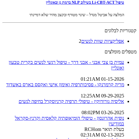
טיפול Li-CBT-ACT בשילוב NLP ברמת גן ובאונליין
המלצה על אביטל מנדל – שינוי מטורף ובקצב מהיר שלא דמיינתי
קטגוריות לבלוגים
אפליקציות שוות לנשים
2
מטפלים מומלצים
עמית בן צבי אבני - אבני דרך - טיפול רגשי לנשים בקרית טבעון
ואונליין
01-15-2026 01:21AM
מריה קרמרנקו - פסיכותרפיה ואימון אישי ואקסס בארס באשדוד
09-29-2025 12:25AM
אליסיה גורודוקין - טיפולי תרפיה קרניוסקרל בחיפה לנשים
03-26-2025 08:02PM
נופית אהרונסון - טיפולי הומיאופתיה קלאסית וקרניו-סקראל
במודיעין
בעלת תואר RCHom
02-13-2025 02:31AM