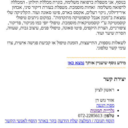
בנוסף, אני מטפלת ברפואה משלימה, בוגרת מכללת תילתן - המכללה
לרפואה משלימה ואחות מוסמכת. מטפלת בעזרת דיקור סיני, אבחון
אירידיולוגי, ניקוי רעלים, אקסס בארס, פיטו סאונה ועוד. הקליניקה שלי
נמצאת ב"מכון אנבל קוסמטיקה מתקדמת". במקום ניתנים טיפולי
קוסמטיקה ע"י קוסמטיקאית מוסמכת. טיפולי יופי כמו מניקור, פדיקור,
ציפורניים, הצרת היקפים, פיטו סאונה, טיפולי פנים, עיצוב גבות, שעווה,
הסרת שיער ועוד.
לשאלות נוספות, התייעצות, הזמנת טיפול או קביעת פגישה אישית, צרו
עימי קשר טלפוני.
~~~~~~~~~~~~~~~~~~~~~~~
מידע נוסף שיעניין אותך
נמצא כאן
~~~~~~~~~~~~~~~~~~~~~~~
יצירת קשר
ראשון לציון
אזור גוש דן
מפת הגעה
גלריית תמונות
טלפון
:
072-2285613
הוסף תגובה / המלצה
שלח הודעה
בקר באתר
הוסף לאנשי הקשר