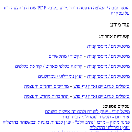
הוסף תגובה / המלצה
הדפסה
הורד מידע כקובץ PDF
שלח לנו הצעה
דווח
על עסק זה
עוד מידע
קטגוריות אחרות:
מיסטיקנים / מיסטיקניות
מיסטיקנים / מיסטיקניות
»
תקשור / מתקשרים
מיסטיקנים / מיסטיקניות
»
קריאה בקלפי טארוט / קוראת בקלפים
מיסטיקנים / מיסטיקניות
»
יעוץ נומרולוגי / נומרולוגים
טיפולים אנרגטיים ואיזון גוף-נפש
»
מדריכים רוחניים והעצמה
טיפולים אנרגטיים ואיזון גוף-נפש
»
התחברות מחדש והעצמה
עסקים נוספים:
מישל חורי - ייעוץ לזוגיות ולהכוונה אישית בשוהם
אתי רום - תקשור ונומרולוגיה ברחובות
פנינה מתוק – מרכז "נתיב הלב" - יעוץ לבעיות בזוגיות ובמשפחה בהרצליה
יעוץ נומרולוגי בהרצליה