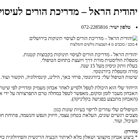
יהודית הראל – מדריכת הורים לעיסוי 
טלפון ישיר
:
072-2285816
4
כוכב / כוכבים מ
4
הצבעות גולשים והמלצות
יהודית הראל - מדריכת הורים לעיסוי תינוקות בקבוצות קטנות.
מטפלת הוליסטית מורת דרך ויועצת בתחום הטיפולי.
בעלת וותק וניסיון מעל 15 שנה.
מורה ומטפלת ביורגונומי.
שיטות הטיפול שלי: ביורגונומי, פרחי באך, הילינג, קינסיולוגיה, תקשור ועוד.
הייחוד שלי הוא היכולת לטפל ולסייע לאחר אבחון מעמיק ומדוייק לפי שיטת ב
האבחון מעבר לזמן ומקום, מאפשר לטפל במחלה טרם התפרצותה על ידי אי
(האבחון מתבצע בפגישה בקליניקה).
הטיפולים שלי עוזרים לריפוי בעיות שונות כגון:
מצבים רגשיים שונים, העלאת בטחון עצמי, חיזוק הנפש והנשמה, פתיחת חסימ
העיכול, ועוד.
מחירון:
* ביצוע אבחון מקצועי ושאלון מלא לאיתור הבעיה הריגשית והפיזיולוגית כולל בנוס