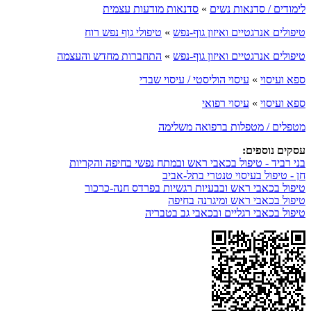
לימודים / סדנאות נשים
»
סדנאות מודעות עצמית
טיפולים אנרגטיים ואיזון גוף-נפש
»
טיפולי גוף נפש רוח
טיפולים אנרגטיים ואיזון גוף-נפש
»
התחברות מחדש והעצמה
ספא ועיסוי
»
עיסוי הוליסטי / עיסוי שבדי
ספא ועיסוי
»
עיסוי רפואי
מטפלים / מטפלות ברפואה משלימה
עסקים נוספים:
בני רביד - טיפול בכאבי ראש ובמתח נפשי בחיפה והקריות
חן - טיפול בעיסוי טנטרי בתל-אביב
טיפול בכאבי ראש ובבעיות רגשיות בפרדס חנה-כרכור
טיפול בכאבי ראש ומיגרנה בחיפה
טיפול בכאבי רגליים ובכאבי גב בטבריה