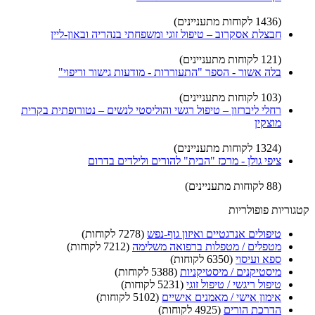
(1436 לקוחות מתעניינים)
חבצלת אסקרוב – טיפול זוגי ומשפחתי בנהריה ובאון-ליין
(121 לקוחות מתעניינים)
בלה אשור - הספר "התעוררות - מודעות גישור וריפוי"
(103 לקוחות מתעניינים)
רחלי ליברזון – טיפול רגשי והוליסטי לנשים – נטורופתית בקרית
מוצקין
(1324 לקוחות מתעניינים)
ציפי גולן - מרכז "הבית" להורים ולילדים בדרום
(88 לקוחות מתעניינים)
קטגוריות פופולריות
טיפולים אנרגטיים ואיזון גוף-נפש
(7278 לקוחות)
מטפלים / מטפלות ברפואה משלימה
(7212 לקוחות)
ספא ועיסוי
(6350 לקוחות)
מיסטיקנים / מיסטיקניות
(5388 לקוחות)
טיפול ריגשי / טיפול זוגי
(5231 לקוחות)
אימון אישי / מאמנים אישיים
(5102 לקוחות)
הדרכת הורים
(4925 לקוחות)