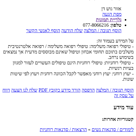
אזור גוש דן
מפת הגעה
גלריית תמונות
טלפון
:
077-8066216
הוסף תגובה / המלצה
שלח הודעה
הוסף לאנשי הקשר
על המידע בעמוד זה:
- טיפולי רפואה משלימה: טיפולי רפואה משלימה / רפואה אלטרנטיבית
משלבים בתוכם תחומי אבחון וטיפול שאינם מבוססים מדעית אך נמצאים
בשימוש נרחב.
- טיפולי רוחניות: טיפולי רוחניות הינם טיפולים העשויים לעזור למגוון
בעיות רגשיות.
- יעוץ רוחני: יעוץ רוחני מאפשר לקבל הכוונה רוחנית ויעוץ לפי שיטות
שונות.
הוסף תגובה / המלצה
הדפסה
הורד מידע כקובץ PDF
שלח לנו הצעה
דווח
על עסק זה
עוד מידע
קטגוריות אחרות:
לימודים / סדנאות נשים
»
הרצאות / סדנאות רוחניות