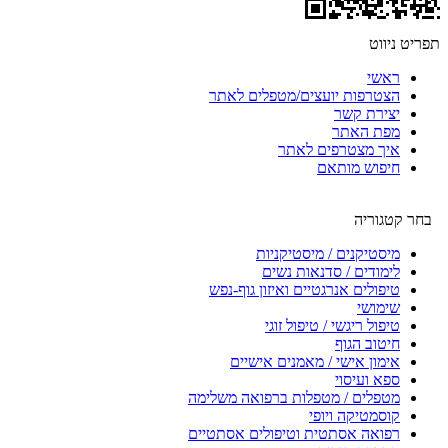
תפריט ניווט
ראשי
הצטרפות יועצים/מטפלים לאתר
יצירת קשר
מפת האתר
איך מצטרפים לאתר
חיפוש מותאם
בחר קטגוריה
מיסטיקנים / מיסטיקניות
לימודים / סדנאות נשים
טיפולים אנרגטיים ואיזון גוף-נפש
שימושי
טיפול ריגשי / טיפול זוגי
חיטוב הגוף
אימון אישי / מאמנים אישיים
ספא ועיסוי
מטפלים / מטפלות ברפואה משלימה
קוסמטיקה ויופי
רפואה אסתטית וטיפולים אסתטיים