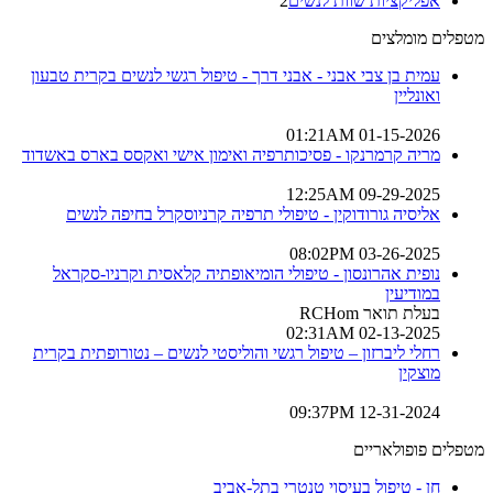
אפליקציות שוות לנשים
2
מטפלים מומלצים
עמית בן צבי אבני - אבני דרך - טיפול רגשי לנשים בקרית טבעון
ואונליין
01-15-2026 01:21AM
מריה קרמרנקו - פסיכותרפיה ואימון אישי ואקסס בארס באשדוד
09-29-2025 12:25AM
אליסיה גורודוקין - טיפולי תרפיה קרניוסקרל בחיפה לנשים
03-26-2025 08:02PM
נופית אהרונסון - טיפולי הומיאופתיה קלאסית וקרניו-סקראל
במודיעין
בעלת תואר RCHom
02-13-2025 02:31AM
רחלי ליברזון – טיפול רגשי והוליסטי לנשים – נטורופתית בקרית
מוצקין
12-31-2024 09:37PM
מטפלים פופולאריים
חן - טיפול בעיסוי טנטרי בתל-אביב