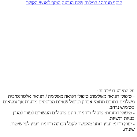
הוסף תגובה / המלצה
שלח הודעה
הוסף לאנשי הקשר
על המידע בעמוד זה:
- טיפולי רפואה משלימה: טיפולי רפואה משלימה / רפואה אלטרנטיבית
משלבים בתוכם תחומי אבחון וטיפול שאינם מבוססים מדעית אך נמצאים
בשימוש נרחב.
- טיפולי רוחניות: טיפולי רוחניות הינם טיפולים העשויים לעזור למגוון
בעיות רגשיות.
- יעוץ רוחני: יעוץ רוחני מאפשר לקבל הכוונה רוחנית ויעוץ לפי שיטות
שונות.