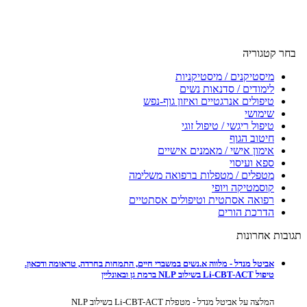
בחר קטגוריה
מיסטיקנים / מיסטיקניות
לימודים / סדנאות נשים
טיפולים אנרגטיים ואיזון גוף-נפש
שימושי
טיפול ריגשי / טיפול זוגי
חיטוב הגוף
אימון אישי / מאמנים אישיים
ספא ועיסוי
מטפלים / מטפלות ברפואה משלימה
קוסמטיקה ויופי
רפואה אסתטית וטיפולים אסתטיים
הדרכת הורים
תגובות אחרונות
אביטל מנדל - מלווה א.נשים במשברי חיים, התמחות בחרדה, טראומה ודכאון.
טיפול Li-CBT-ACT בשילוב NLP ברמת גן ובאונליין
המלצה על אביטל מנדל - מטפלת Li-CBT-ACT בשילוב NLP