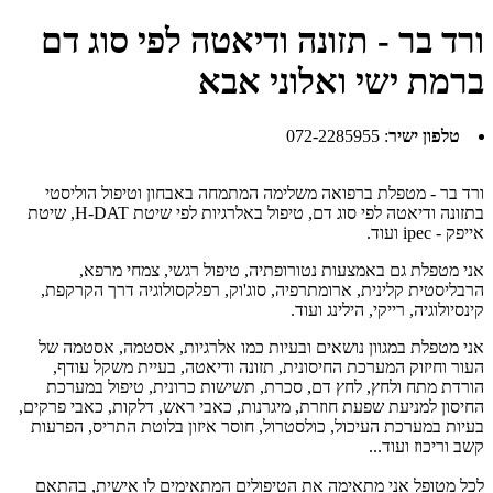
ורד בר - תזונה ודיאטה לפי סוג דם
ברמת ישי ואלוני אבא
טלפון ישיר
:
072-2285955
ורד בר - מטפלת ברפואה משלימה המתמחה באבחון וטיפול הוליסטי
בתזונה ודיאטה לפי סוג דם, טיפול באלרגיות לפי שיטת H-DAT, שיטת
אייפק - ipec ועוד.
אני מטפלת גם באמצעות נטורופתיה, טיפול רגשי, צמחי מרפא,
הרבליסטית קלינית, ארומתרפיה, סוג'וק, רפלקסולוגיה דרך הקרקפת,
קינסיולוגיה, רייקי, הילינג ועוד.
אני מטפלת במגוון נושאים ובעיות כמו אלרגיות, אסטמה, אסטמה של
העור וחיזוק המערכת החיסונית, תזונה ודיאטה, בעיית משקל עודף,
הורדת מתח ולחץ, לחץ דם, סכרת, תשישות כרונית, טיפול במערכת
החיסון למניעת שפעת חוזרת, מיגרנות, כאבי ראש, דלקות, כאבי פרקים,
בעיות במערכת העיכול, כולסטרול, חוסר איזון בלוטת התריס, הפרעות
קשב וריכוז ועוד...
לכל מטופל אני מתאימה את הטיפולים המתאימים לו אישית, בהתאם