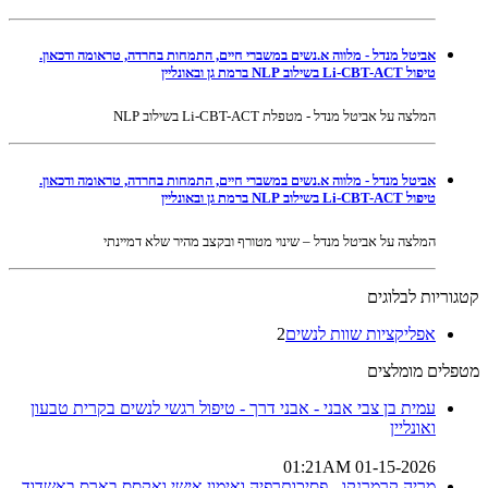
אביטל מנדל - מלווה א.נשים במשברי חיים, התמחות בחרדה, טראומה ודכאון.
טיפול Li-CBT-ACT בשילוב NLP ברמת גן ובאונליין
המלצה על אביטל מנדל - מטפלת Li-CBT-ACT בשילוב NLP
אביטל מנדל - מלווה א.נשים במשברי חיים, התמחות בחרדה, טראומה ודכאון.
טיפול Li-CBT-ACT בשילוב NLP ברמת גן ובאונליין
המלצה על אביטל מנדל – שינוי מטורף ובקצב מהיר שלא דמיינתי
קטגוריות לבלוגים
אפליקציות שוות לנשים
2
מטפלים מומלצים
עמית בן צבי אבני - אבני דרך - טיפול רגשי לנשים בקרית טבעון
ואונליין
01-15-2026 01:21AM
מריה קרמרנקו - פסיכותרפיה ואימון אישי ואקסס בארס באשדוד