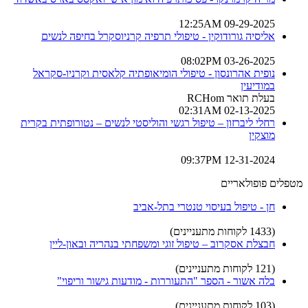
09-29-2025 12:25AM
אליסיה גורודוקין - טיפולי תרפיה קרניוסקרל בחיפה לנשים
03-26-2025 08:02PM
נופית אהרונסון - טיפולי הומיאופתיה קלאסית וקרניו-סקראל
במודיעין
בעלת תואר RCHom
02-13-2025 02:31AM
רחלי ליברזון – טיפול רגשי והוליסטי לנשים – נטורופתית בקרית
מוצקין
12-31-2024 09:37PM
מטפלים פופולאריים
חן - טיפול בעיסוי טנטרי בתל-אביב
(1433 לקוחות מתעניינים)
חבצלת אסקרוב – טיפול זוגי ומשפחתי בנהריה ובאון-ליין
(121 לקוחות מתעניינים)
בלה אשור - הספר "התעוררות - מודעות גישור וריפוי"
(103 לקוחות מתעניינים)