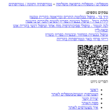
מטפלים / מטפלות ברפואה משלימה
»
נטורופתיה ותזונה / נטורופתים
עסקים נוספים:
ורד בר - טיפול בבלוטת התריס ובדיאטה בקרית טבעון
לילית בנדל - טיפול בבעיות בפריון לנשים ולגברים ברעננה
לנה קנטור - טיפולי פסיכותרפיה מוח אחד וטיפול רגשי בקרית אונו
ובאון-ליין
טיפול בבעיות במחזור ובבעיות בפריון בשרון
רייקי פרחי באך ונטורופתיה בקריות
תפריט ניווט
ראשי
הצטרפות יועצים/מטפלים לאתר
יצירת קשר
מפת האתר
איך מצטרפים לאתר