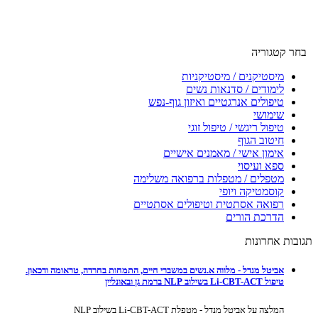
בחר קטגוריה
מיסטיקנים / מיסטיקניות
לימודים / סדנאות נשים
טיפולים אנרגטיים ואיזון גוף-נפש
שימושי
טיפול ריגשי / טיפול זוגי
חיטוב הגוף
אימון אישי / מאמנים אישיים
ספא ועיסוי
מטפלים / מטפלות ברפואה משלימה
קוסמטיקה ויופי
רפואה אסתטית וטיפולים אסתטיים
הדרכת הורים
תגובות אחרונות
אביטל מנדל - מלווה א.נשים במשברי חיים, התמחות בחרדה, טראומה ודכאון.
טיפול Li-CBT-ACT בשילוב NLP ברמת גן ובאונליין
המלצה על אביטל מנדל - מטפלת Li-CBT-ACT בשילוב NLP