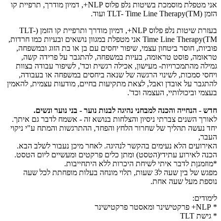
אני מטפלת מוסמכת בשיטות נלפ פלוס NLP+, דמיון מודרך, תרפיית קו
הזמן (TLT- Time Line Therapy(TM ועוד.
בעזרת שיטות נלפ פלוס NLP+, דמיון מודרך ותרפיית קו הזמן (TLT-
Time Line Therapy(TM אני מטפלת במגוון נושאים ובעיות כמו חרדות,
פוביות, חוסר ביטחון עצמי, שיפור יחסים עם בן או בת הזוג ובמשפחה,
טראומה, פוסט טראומה, בעיות במשפחה, להתגבר על פרידה קשה,
גמילה מהתמכרויות- מעישון, אכילה רגשית וכד', לשיפור עבודה בצוות
ויחסי סמכות, לשינוי הרגשה של שנאה ביחסים במשפחה או בעבודה,
להתגבר על אובדן ואבל, לצאת מתקיעות בחיים, מודעות עצמית, להאמין
בעצמי וביכולותיי, העצמה וכד'.
חדש - הנחייה והכנה למבחני נהיגה לבנות נוער - בני נוער ונשים.
לאורך השנים צברתי ניסיון והצלחות בנושא זה - אשמח לדבר גם איתך.
יחד נעשה תהליך של שחרור הלחץ והפחד, ההתרגשות והמתח ע"י ניקוי
העבר,
האירועים הלא נעימים בהקשר לנהיגה. לאחר מיכן נעבור לשלב הבא.
הכנה לאירוע עתידי(הטסט) ומתן כלים פרקטים ומעשיים ליום הטסט.
*מוזמנןת לדבר איתי לשיחת היכרות ללא היתחייבות.
מפגש של בין שעה ל3 שעות, תלוי מונחה בעלות מופחתת לכל שעה
נוספת מעל שעה אחת.
לימודים:
* NLP+ פרקטישינר ומאסטר פרקטישינר
* גישת TLT