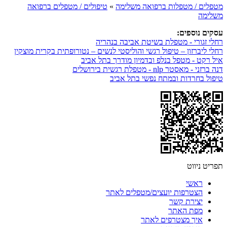
מטפלים / מטפלות ברפואה משלימה
»
טיפולים / מטפלים ברפואה
משלימה
עסקים נוספים:
רחלי זגורי - מטפלת בשיטת אביבה בנהריה
רחלי ליברזון – טיפול רגשי והוליסטי לנשים – נטורופתית בקרית מוצקין
איל רקט - מטפל בנלפ ובדמיון מודרך בתל אביב
דנה ברזני - מאסטר nlp - מטפלת רגשית בירושלים
טיפול בחרדות ובמתח נפשי בתל אביב
תפריט ניווט
ראשי
הצטרפות יועצים/מטפלים לאתר
יצירת קשר
מפת האתר
איך מצטרפים לאתר