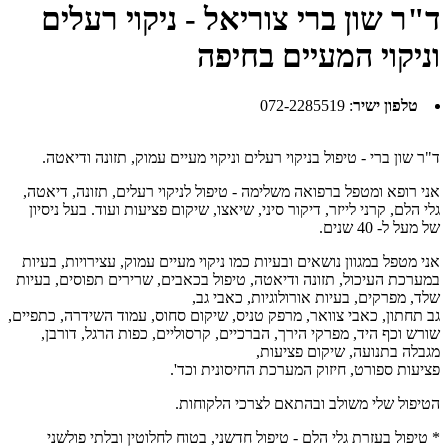
ד"ר שון ברי צוריאל - ניקוי רעלים
וניקוי המעיים בחיפה
טלפון ישיר
:
072-2285519
ד"ר שון ברי - טיפול בניקוי רעלים וניקוי מעיים עמוק, תזונה ודיאטה.
אני רופא ומטפל ברפואה משלימה - טיפול לניקוי רעלים, תזונה, דיאטה,
גלי הלם, קרני לייזר, דיקור סיני, שיאצו, שיקום פציעות ועוד. בעל ניסיון
של מעל ל- 40 שנים.
אני מטפל במגוון נושאים ובעיות כמו ניקוי מעיים עמוק, עצירויות, בעיות
במערכת העיכול, תזונה ודיאטה, טיפול בכאבים, שרירים תפוסים, בעיות
שלד, מפרקים, בעיות אורולוגיות, כאבי גב,
גב תחתון, כאבי צוואר, מרפק טניס, שיקום סחוס, עמוד השידרה, כתפיים,
שורש וכף היד, מפרקי הירך, הברכיים, קרסוליים, כפות הרגל, דורבן,
מגבלה בתנועה, שיקום פציעות,
פציעות ספורט, חיזוק המערכת החיסונית וכד'.
הטיפול שלי משולב ובהתאם לצרכי הלקוחות.
* טיפול בעזרת גלי הלם - טיפול חדשני, בטוח לחלוטין ובלתי פולשני