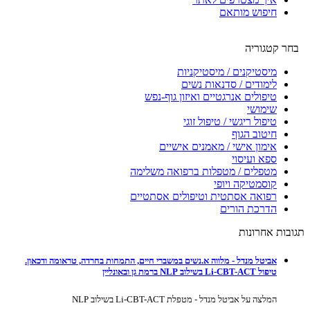
חיפוש מותאם
בחר קטגוריה
מיסטיקנים / מיסטיקניות
לימודים / סדנאות נשים
טיפולים אנרגטיים ואיזון גוף-נפש
שימושי
טיפול ריגשי / טיפול זוגי
חיטוב הגוף
אימון אישי / מאמנים אישיים
ספא ועיסוי
מטפלים / מטפלות ברפואה משלימה
קוסמטיקה ויופי
רפואה אסתטית וטיפולים אסתטיים
הדרכת הורים
תגובות אחרונות
אביטל מנדל - מלווה א.נשים במשברי חיים, התמחות בחרדה, טראומה ודכאון.
טיפול Li-CBT-ACT בשילוב NLP ברמת גן ובאונליין
המלצה על אביטל מנדל - מטפלת Li-CBT-ACT בשילוב NLP