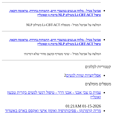
אביטל מנדל - מלווה א.נשים במשברי חיים, התמחות בחרדה, טראומה ודכאון.
טיפול Li-CBT-ACT בשילוב NLP ברמת גן ובאונליין
המלצה על אביטל מנדל - מטפלת Li-CBT-ACT בשילוב NLP
אביטל מנדל - מלווה א.נשים במשברי חיים, התמחות בחרדה, טראומה ודכאון.
טיפול Li-CBT-ACT בשילוב NLP ברמת גן ובאונליין
המלצה על אביטל מנדל – שינוי מטורף ובקצב מהיר שלא דמיינתי
קטגוריות לבלוגים
אפליקציות שוות לנשים
2
מטפלים מומלצים
עמית בן צבי אבני - אבני דרך - טיפול רגשי לנשים בקרית טבעון
ואונליין
01-15-2026 01:21AM
מריה קרמרנקו - פסיכותרפיה ואימון אישי ואקסס בארס באשדוד