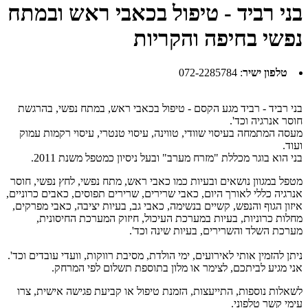
בני רביד - טיפול בכאבי ראש ובמתח
נפשי בחיפה והקריות
טלפון ישיר
:
072-2285784
בני רביד - רביד מגע הקסם - טיפול בכאבי ראש, במתח נפשי, בהרגשת
חוסר אנרגיה וכד'.
מעסה המתמחה בעיסוי שוודי, טווינה, עיסוי טנטרי, עיסוי רקמות עמוק
ועוד.
בני הוא בוגר מכללת "מזרח מערב" ובעל ניסיון כמטפל משנת 2011.
מטפל במגוון נושאים ובעיות כמו כאבי ראש, מתח נפשי, לחץ נפשי, חוסר
אנרגיה כללי לאורך היום, כאבי שרירים, שרירים תפוסים, כאבים כרוניים,
איזון הגוף והנפש, קשיים בנשימה, כאבי גב, בעיות יציבה, כאבי מפרקים,
מחלות כרוניות, בעיות במערכת העיכול, חיזוק המערכת החיסונית,
מערכת השלד והשרירים, בעיות שינה וכד'.
ניתן להזמין אותי לאירועים, ימי הולדת, מסיבת רווקות, וועדי עובדים וכד'.
אני מגיע לביתכם, לצימר או מלון בתוספת תשלום לפי המרחק.
לשאלות נוספות, התייעצות, הזמנת טיפול או קביעת פגישה אישית, צרו
עימי קשר טלפוני.