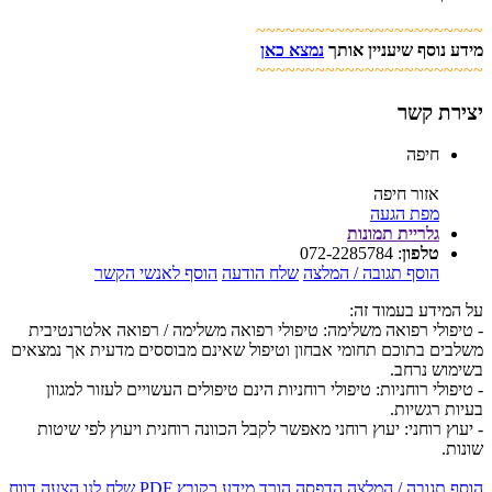
~~~~~~~~~~~~~~~~~~~~~~~
מידע נוסף שיעניין אותך
נמצא כאן
~~~~~~~~~~~~~~~~~~~~~~~
יצירת קשר
חיפה
אזור חיפה
מפת הגעה
גלריית תמונות
טלפון
:
072-2285784
הוסף תגובה / המלצה
שלח הודעה
הוסף לאנשי הקשר
על המידע בעמוד זה:
- טיפולי רפואה משלימה: טיפולי רפואה משלימה / רפואה אלטרנטיבית
משלבים בתוכם תחומי אבחון וטיפול שאינם מבוססים מדעית אך נמצאים
בשימוש נרחב.
- טיפולי רוחניות: טיפולי רוחניות הינם טיפולים העשויים לעזור למגוון
בעיות רגשיות.
- יעוץ רוחני: יעוץ רוחני מאפשר לקבל הכוונה רוחנית ויעוץ לפי שיטות
שונות.
הוסף תגובה / המלצה
הדפסה
הורד מידע כקובץ PDF
שלח לנו הצעה
דווח