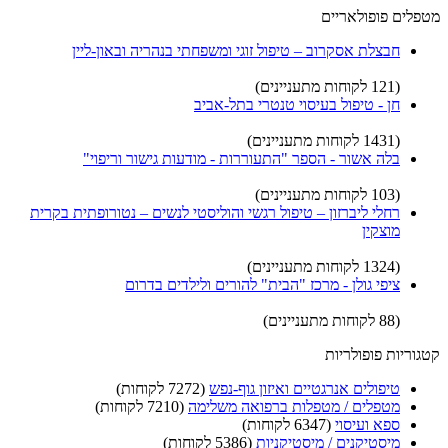
מטפלים פופולאריים
חבצלת אסקרוב – טיפול זוגי ומשפחתי בנהריה ובאון-ליין
(121 לקוחות מתעניינים)
חן - טיפול בעיסוי טנטרי בתל-אביב
(1431 לקוחות מתעניינים)
בלה אשור - הספר "התעוררות - מודעות גישור וריפוי"
(103 לקוחות מתעניינים)
רחלי ליברזון – טיפול רגשי והוליסטי לנשים – נטורופתית בקרית
מוצקין
(1324 לקוחות מתעניינים)
ציפי גולן - מרכז "הבית" להורים ולילדים בדרום
(88 לקוחות מתעניינים)
קטגוריות פופולריות
טיפולים אנרגטיים ואיזון גוף-נפש
(7272 לקוחות)
מטפלים / מטפלות ברפואה משלימה
(7210 לקוחות)
ספא ועיסוי
(6347 לקוחות)
מיסטיקנים / מיסטיקניות
(5386 לקוחות)