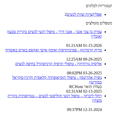
קטגוריות לבלוגים
אפליקציות שוות לנשים
2
מטפלים מומלצים
עמית בן צבי אבני - אבני דרך - טיפול רגשי לנשים בקרית טבעון
ואונליין
01-15-2026 01:21AM
מריה קרמרנקו - פסיכותרפיה ואימון אישי ואקסס בארס באשדוד
09-29-2025 12:25AM
אליסיה גורודוקין - טיפולי תרפיה קרניוסקרל בחיפה לנשים
03-26-2025 08:02PM
נופית אהרונסון - טיפולי הומיאופתיה קלאסית וקרניו-סקראל
במודיעין
בעלת תואר RCHom
02-13-2025 02:31AM
רחלי ליברזון – טיפול רגשי והוליסטי לנשים – נטורופתית בקרית
מוצקין
12-31-2024 09:37PM