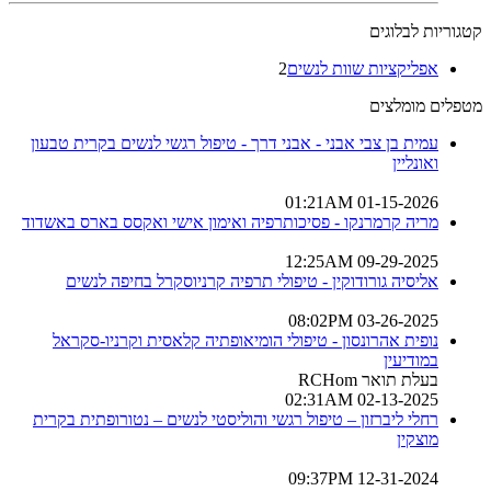
קטגוריות לבלוגים
אפליקציות שוות לנשים
2
מטפלים מומלצים
עמית בן צבי אבני - אבני דרך - טיפול רגשי לנשים בקרית טבעון
ואונליין
01-15-2026 01:21AM
מריה קרמרנקו - פסיכותרפיה ואימון אישי ואקסס בארס באשדוד
09-29-2025 12:25AM
אליסיה גורודוקין - טיפולי תרפיה קרניוסקרל בחיפה לנשים
03-26-2025 08:02PM
נופית אהרונסון - טיפולי הומיאופתיה קלאסית וקרניו-סקראל
במודיעין
בעלת תואר RCHom
02-13-2025 02:31AM
רחלי ליברזון – טיפול רגשי והוליסטי לנשים – נטורופתית בקרית
מוצקין
12-31-2024 09:37PM