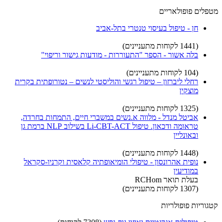
מטפלים פופולאריים
חן - טיפול בעיסוי טנטרי בתל-אביב
(1441 לקוחות מתעניינים)
בלה אשור - הספר "התעוררות - מודעות גישור וריפוי"
(104 לקוחות מתעניינים)
רחלי ליברזון – טיפול רגשי והוליסטי לנשים – נטורופתית בקרית
מוצקין
(1325 לקוחות מתעניינים)
אביטל מנדל - מלווה א.נשים במשברי חיים, התמחות בחרדה,
טראומה ודכאון. טיפול Li-CBT-ACT בשילוב NLP ברמת גן
ובאונליין
(1448 לקוחות מתעניינים)
נופית אהרונסון - טיפולי הומיאופתיה קלאסית וקרניו-סקראל
במודיעין
בעלת תואר RCHom
(1307 לקוחות מתעניינים)
קטגוריות פופולריות