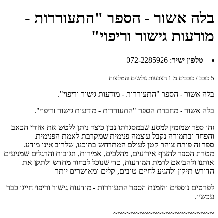
בלה אשור - הספר "התעוררות -
מודעות גישור וריפוי"
טלפון ישיר
:
072-2285926
5
כוכב / כוכבים מ
1
הצבעות גולשים והמלצות
בלה אשור - הספר "התעוררות - מודעות גישור וריפוי".
בלה אשור - מחברת הספר "התעוררות - מודעות גישור וריפוי".
זהו ספר שמזמין למסע שבמסגרתו נבין כיצד ניתן ללטש את אזורי הכאב
והפחד ובתמורה נקבל עוצמה פנימית שמקרבת לאמת הפנימית.
ספר זה פותח צוהר קטן לעולם המתרחש בתוכנו, שלרוב אינו מודע.
מטרת הספר להציף אירועים, מהלכים, אמירות, תגובות והרגלים שמניעים
אותנו ולהביאם לרמת המודעות, כדי שנוכל לבחור מחדש ולתקן את
הדורש תיקון ולהגיע לחיים טובים, קלים ומאושרים יותר.
לפרטים נוספים והזמנת הספר התעוררות - מודעות גישור וריפוי חייגו כבר
עכשיו.
~~~~~~~~~~~~~~~~~~~~~~~