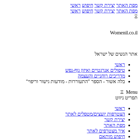
מפת האתר
יצירת קשר
חיפוש
ראשי
מפת האתר
יצירת קשר
חיפוש
ראשי
Ξ
Womenil.co.il
אתר הנשים של ישראל
ראשי
טיפולים אנרגטיים ואיזון גוף-נפש
מדריכים רוחניים והעצמה
בלה אשור - הספר "התעוררות - מודעות גישור וריפוי"
Ξ Menu
תפריט ניווט
ראשי
הצטרפות יועצים/מטפלים לאתר
יצירת קשר
מפת האתר
איך מצטרפים לאתר
חיפוש מותאם