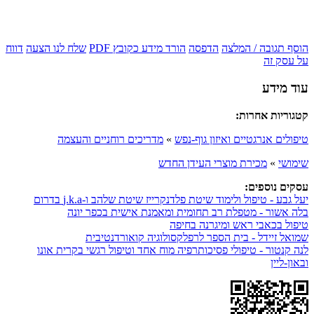
הוסף תגובה / המלצה
הדפסה
הורד מידע כקובץ PDF
שלח לנו הצעה
דווח
על עסק זה
עוד מידע
קטגוריות אחרות:
טיפולים אנרגטיים ואיזון גוף-נפש
»
מדריכים רוחניים והעצמה
שימושי
»
מכירת מוצרי העידן החדש
עסקים נוספים:
יעל גבע - טיפול ולימוד שיטת פלדנקרייז שיטת שלהב ו-j.k.a בדרום
בלה אשור - מטפלת רב תחומית ומאמנת אישית בכפר יונה
טיפול בכאבי ראש ומיגרנה בחיפה
שמואל זיידל - בית הספר לרפלקסולוגיה קואורדנטיבית
לנה קנטור - טיפולי פסיכותרפיה מוח אחד וטיפול רגשי בקרית אונו
ובאון-ליין