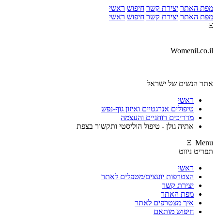
מפת האתר
יצירת קשר
חיפוש
ראשי
מפת האתר
יצירת קשר
חיפוש
ראשי
Ξ
Womenil.co.il
אתר הנשים של ישראל
ראשי
טיפולים אנרגטיים ואיזון גוף-נפש
מדריכים רוחניים והעצמה
אתיה גולן - טיפול הוליסטי ותקשור בצפת
Ξ Menu
תפריט ניווט
ראשי
הצטרפות יועצים/מטפלים לאתר
יצירת קשר
מפת האתר
איך מצטרפים לאתר
חיפוש מותאם