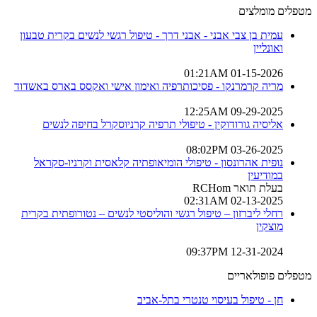
מטפלים מומלצים
עמית בן צבי אבני - אבני דרך - טיפול רגשי לנשים בקרית טבעון
ואונליין
01-15-2026 01:21AM
מריה קרמרנקו - פסיכותרפיה ואימון אישי ואקסס בארס באשדוד
09-29-2025 12:25AM
אליסיה גורודוקין - טיפולי תרפיה קרניוסקרל בחיפה לנשים
03-26-2025 08:02PM
נופית אהרונסון - טיפולי הומיאופתיה קלאסית וקרניו-סקראל
במודיעין
בעלת תואר RCHom
02-13-2025 02:31AM
רחלי ליברזון – טיפול רגשי והוליסטי לנשים – נטורופתית בקרית
מוצקין
12-31-2024 09:37PM
מטפלים פופולאריים
חן - טיפול בעיסוי טנטרי בתל-אביב