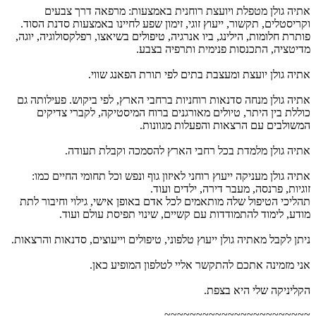
אתיה גולן מטפלת ויועצת רוחנית באמצעות: מרפאה דרך צבעים
וקריסטלים, תקשור, ייעוץ זוגי, זימון שפע לחיינו באמצעות סדנת הסוד.
פותרת חלומות, הילינג, ביו אנרגיה, טיפולים בשיאצו, רפלקסולוגיה, יוגה,
מדיטציה, התכנסות פנימית ותרפיה בצבע.
אתיה גולן יועצת ומעצבת בתים לפי תורת הפאנג שווי.
אתיה גולן מנחה סדנאות רוחניות ברחבי הארץ, לפי ביקוש. פעילותה גם
כוללת בין היתר, טיולים מאורגנים ברוח המיסטיקה, לקברי צדיקים
המשולבים עם הרצאות והפעלות מגוונות.
אתיה גולן מלמדת בכל רחבי הארץ להסמכה וקבלת תעודה.
אתיה גולן מעניקה ייעוץ רוחני לאיזון גוף ונפש וכל תחומי החיים כמו:
זוגיות, פרנסה, מעבר דירה, ילדים ועוד.
תהליכי הטיפול שלה מותאמים לכל אדם באופן אישי, גילוי וחיבור לתת
מודע, לימוד להתמודדות עם קשיים, שינוי תפיסת עולם ועוד.
ניתן לקבל מאתיה גולן ייעוץ טלפוני, טיפולים וייעוצים, סדנאות והרצאות.
אני מזמינה אתכם להתקשר אליי לטלפון המופיע כאן.
הקליניקה שלי היא בצפת.
~~~~~~~~~~~~~~~~~~~~~~~