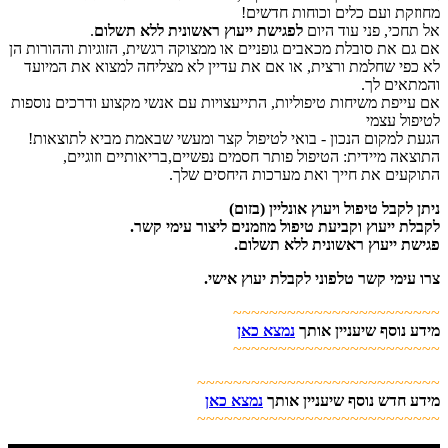
מחוזקת ועם כלים וכוחות חדשים!
אל תחכי, פני עוד היום
לפגישת ייעוץ ראשונית ללא תשלום
.
אם גם את סובלת מכאבים גופניים או ממצוקה רגשית, הזוגיות וההורות הן
לא כפי שחלמת ורצית, או אם את עדיין לא מצליחה למצוא את המיועד
והמתאים לך.
אם עייפת משיחות טיפוליות, התייעצויות עם אנשי מקצוע ודרכים נוספות
לטיפול עצמי
הגעת למקום הנכון - בואי לטיפול קצר ומעשי שבאמת מביא לתוצאות!
התוצאה מיידית: הטיפול פותר חסמים נפשיים,בריאותיים וזוגיים,
התוקעים את חייך ואת מערכות היחסים שלך.
ניתן לקבל טיפול ויעוץ אונליין (בזום)
לקבלת ייעוץ וקביעת טיפול מוזמנים ליצור עימי קשר.
פגישת ייעוץ ראשונית ללא תשלום.
צרו עימי קשר טלפוני לקבלת יעוץ אישי.
~~~~~~~~~~~~~~~~~~~~~~~
מידע נוסף שיעניין אותך
נמצא כאן
~~~~~~~~~~~~~~~~~~~~~~~
~~~~~~~~~~~~~~~~~~~~~~~~~~~
מידע חדש נוסף שיעניין אותך
נמצא כאן
~~~~~~~~~~~~~~~~~~~~~~~~~~~