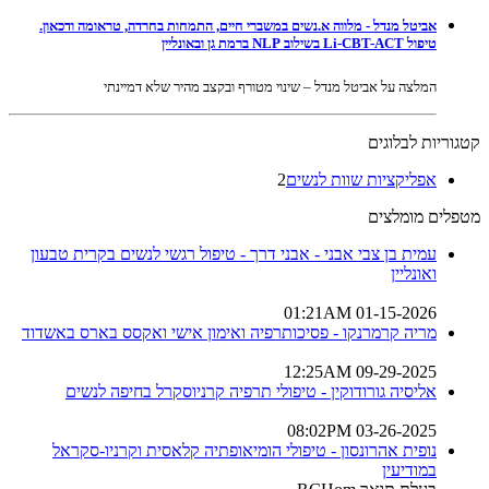
אביטל מנדל - מלווה א.נשים במשברי חיים, התמחות בחרדה, טראומה ודכאון.
טיפול Li-CBT-ACT בשילוב NLP ברמת גן ובאונליין
המלצה על אביטל מנדל – שינוי מטורף ובקצב מהיר שלא דמיינתי
קטגוריות לבלוגים
אפליקציות שוות לנשים
2
מטפלים מומלצים
עמית בן צבי אבני - אבני דרך - טיפול רגשי לנשים בקרית טבעון
ואונליין
01-15-2026 01:21AM
מריה קרמרנקו - פסיכותרפיה ואימון אישי ואקסס בארס באשדוד
09-29-2025 12:25AM
אליסיה גורודוקין - טיפולי תרפיה קרניוסקרל בחיפה לנשים
03-26-2025 08:02PM
נופית אהרונסון - טיפולי הומיאופתיה קלאסית וקרניו-סקראל
במודיעין