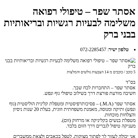
אסתר שפר – טיפולי רפואה
משלימה לבעיות רגשיות ובריאותיות
בבני ברק
טלפון ישיר
:
072-2285457
5
כוכב / כוכבים מ
14
הצבעות גולשים והמלצות
בס"ד
אסתר שפר – התחברות לכח שבך.
חשיבה מודעת פורצת דרך בשילוב טיפולי גוף ונפש.
אסתר שפר (M.A.) – פסיכותרפיסטית ומטפלת קלינית הוליסטית (גוף
ונפש) ותיקה ומנוסה, מאמנת משפחתית וזוגית, בעלת 20 שנות ניסיון
והצלחות מוכחות.
מטפלת בנשים בקליניקה או מרחוק (זום).
מעניקה טיפול לגברים דרך הזום בלבד.
אני יכולה לעזור לך לפתור מצוקות, לטפל בכאבים ולצאת ממשברים