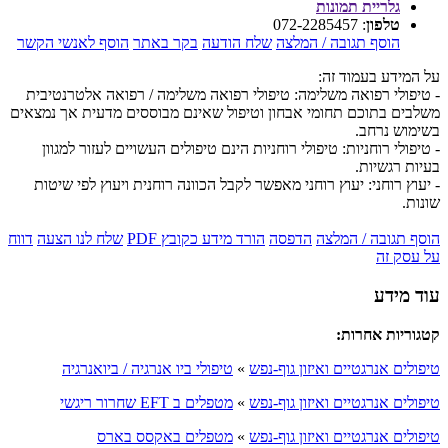
גלריית תמונות
טלפון
:
072-2285457
הוסף תגובה / המלצה
שלח הודעה
בקר באתר
הוסף לאנשי הקשר
על המידע בעמוד זה:
- טיפולי רפואה משלימה: טיפולי רפואה משלימה / רפואה אלטרנטיבית
משלבים בתוכם תחומי אבחון וטיפול שאינם מבוססים מדעית אך נמצאים
בשימוש נרחב.
- טיפולי רוחניות: טיפולי רוחניות הינם טיפולים העשויים לעזור למגוון
בעיות רגשיות.
- יעוץ רוחני: יעוץ רוחני מאפשר לקבל הכוונה רוחנית ויעוץ לפי שיטות
שונות.
הוסף תגובה / המלצה
הדפסה
הורד מידע כקובץ PDF
שלח לנו הצעה
דווח
על עסק זה
עוד מידע
קטגוריות אחרות:
טיפולים אנרגטיים ואיזון גוף-נפש
»
טיפולי ביו אנרגיה / ביואנרגיה
טיפולים אנרגטיים ואיזון גוף-נפש
»
מטפלים ב EFT שחרור ריגשי
טיפולים אנרגטיים ואיזון גוף-נפש
»
מטפלים באקסס בארס