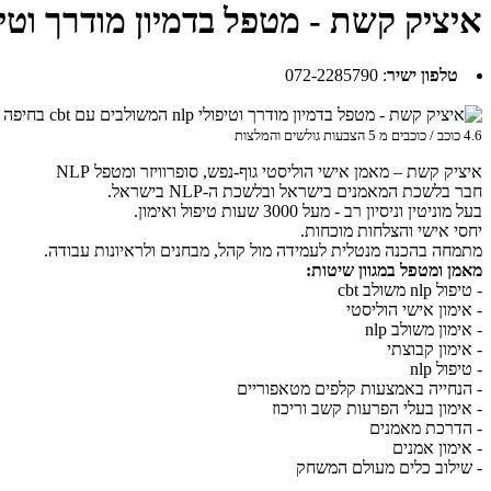
איציק קשת - מטפל בדמיון מודרך וטיפולי nlp המשולבים עם bt
טלפון ישיר
:
072-2285790
4.6
כוכב / כוכבים מ
5
הצבעות גולשים והמלצות
איציק קשת – מאמן אישי הוליסטי גוף-נפש, סופרוויזר ומטפל NLP
חבר בלשכת המאמנים בישראל ובלשכת ה-NLP בישראל.
בעל מוניטין וניסיון רב - מעל 3000 שעות טיפול ואימון.
יחסי אישי והצלחות מוכחות.
מתמחה בהכנה מנטלית לעמידה מול קהל, מבחנים ולראיונות עבודה.
מאמן ומטפל במגוון שיטות:
- טיפול nlp משולב cbt
- אימון אישי הוליסטי
- אימון משולב nlp
- אימון קבוצתי
- טיפול nlp
- הנחייה באמצעות קלפים מטאפוריים
- אימון בעלי הפרעות קשב וריכוז
- הדרכת מאמנים
- אימון אמנים
- שילוב כלים מעולם המשחק