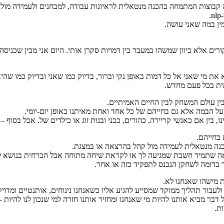
ה קבוצות המתמחה בהכנה מנטאלית לראיונות עבודה, למבחנים ולעמידה מול 
ין במה שאני עושה.
רים אלא כיוון שמשהו במעבר בין דמויות סקרן אותי. היום אני מבין שכניס
ת מי שאני אל כל דמות באופן נקי וברור, בדיוק כמו שאני ובדיוק כמו שהיא
תית בכל פעם מחדש.
ין עולם המשחק לבין החיים האמיתיים.
 הבמה אלא גם בחייהם של כל אחד ואחת מאיתנו באופן יום-יומי.
 בין אם כאנשי קריירה, כהורים, כבני ובנות זוג או כילדים של. אבל בסוף –
בחייהם.
 הכנה מנטאלית לעמידה מול קהל בהרצאה או במצגת.
אה שתמיד חשבת שמגיעה לך או לקראת שיחה מתוחה אבל הכרחית בנושא ל
ד בדומה לשחקן הנכנס לתפקיד כזה או אחר.
ת מישהו שאנחנו לא.
לעבור תהליך ממוקד שמסייע להגיע אליו כשאנחנו נינוחים, אותנטיים ומדויק
דבר מביא אותנו להיות מי שאנחנו ומחזיר אותנו חזרה למי שנכון לנו להיות –
ת.