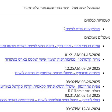
המלצה על אביטל מנדל – שינוי מטורף ובקצב מהיר שלא דמיינתי
קטגוריות לבלוגים
אפליקציות שוות לנשים
2
מטפלים מומלצים
עמית בן צבי אבני - אבני דרך - טיפול רגשי לנשים בקרית טבעון ואונלי
01-15-2026 01:21AM
מריה קרמרנקו - פסיכותרפיה ואימון אישי ואקסס בארס באשדוד
09-29-2025 12:25AM
אליסיה גורודוקין - טיפולי תרפיה קרניוסקרל בחיפה לנשים
03-26-2025 08:02PM
נופית אהרונסון - טיפולי הומיאופתיה קלאסית וקרניו-סקראל במודיעין
בעלת תואר RCHom
02-13-2025 02:31AM
רחלי ליברזון – טיפול רגשי והוליסטי לנשים – נטורופתית בקרית מוצקי
12-31-2024 09:37PM