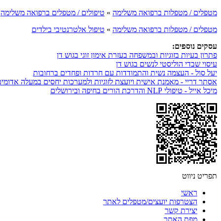
מטפלים / מטפלות ברפואה משלימה
»
טיפולים / מטפלים ברפואה משלימה
מטפלים / מטפלות ברפואה משלימה
»
טיפול אלטרנטיבי בילדים
עסקים נוספים:
פתרון בעיות בזוגיות ובמשפחה בעזרת אימון זוגי בגוש דן
עיסוי שבדי הוליסטי לנשים בגוש דן
יעל סול - העצמה נשית והתמודדות עם חרדות ופחדים ברחובות
אסתר דריי - מאמנת אישית ויועצת לזוגיות ולמערכות יחסים במעלה אדומי
מיכל אייל - טיפולי NLP והדרכת הורים בחיפה ובירושלים
תפריט ניווט
ראשי
הצטרפות יועצים/מטפלים לאתר
יצירת קשר
מפת האתר