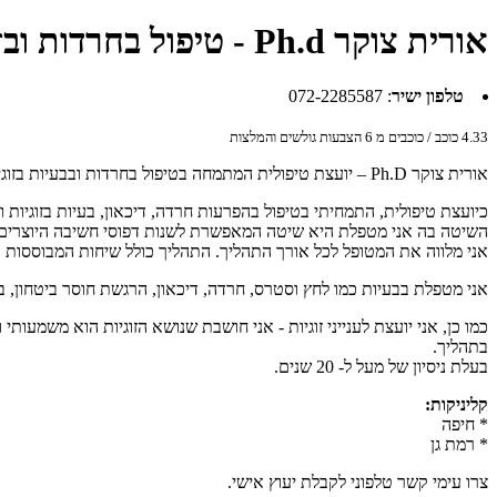
אורית צוקר Ph.d - טיפול בחרדות ובזוגיות ברמת גן ובחיפה
טלפון ישיר
:
072-2285587
4.33
כוכב / כוכבים מ
6
הצבעות גולשים והמלצות
אורית צוקר Ph.D – יועצת טיפולית המתמחה בטיפול בחרדות ובבעיות בזוגיות, במציאת זוגיות וכד'.
כיועצת טיפולית, התמחיתי בטיפול בהפרעות חרדה, דיכאון, בעיות בזוגיות וכ
השיטה בה אני מטפלת היא שיטה המאפשרת לשנות דפוסי חשיבה היוצרים ומעצ
אני מלווה את המטופל לכל אורך התהליך. התהליך כולל שיחות המבוססות על 
אני מטפלת בבעיות כמו לחץ וסטרס, חרדה, דיכאון, הרגשת חוסר ביטחון, ב
כמו כן, אני יועצת לענייני זוגיות - אני חושבת שנושא הזוגיות הוא משמע
בתהליך.
בעלת ניסיון של מעל ל- 20 שנים.
קליניקות:
* חיפה
* רמת גן
צרו עימי קשר טלפוני לקבלת יעוץ אישי.