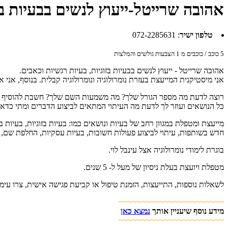
אהובה שרייטל-ייעוץ לנשים בבעיות בז
טלפון ישיר
:
072-2285631
5
כוכב / כוכבים מ
1
הצבעות גולשים והמלצות
אהובה שרייטל - ייעוץ לנשים בבעיות בזוגיות, בעיות רגשיות וכאבים.
אני מיסטיקנית המייעצת בעזרת נומרולוגיה ונומרולוגיה קבלית. בנוסף, אני 
רוצה לדעת מה מספר הגורל שלך? מה משמעות השם שלך? חשבת להוסיף שם? מ
כל הנושאים ועוזר לך לדעת מה העיתוי המתאים לביצוע הדברים ומתי כדאי
מייעצת ומטפלת במגוון רחב של בעיות ונושאים כמו: בעיות בזוגיות, בעיות ב
חדש בשותפות, עיתוי לביצוע פעולות חשובות, בעיות עסקיות, החלפת שם, שם 
בוגרת לימודי נומרולוגיה אצל עינבל לוי.
מטפלת ויועצת בעלת ניסיון של מעל ל- 5 שנים.
לשאלות נוספות, התייעצות, הזמנת טיפול או קביעת פגישה אישית, צרו עימי
~~~~~~~~~~~~~~~~~~~~~~~
מידע נוסף שיעניין אותך
נמצא כאן
~~~~~~~~~~~~~~~~~~~~~~~