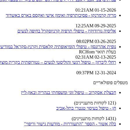
01-15-2026 01:21AM
מריה קרמרנקו - פסיכותרפיה ואימון אישי ואקסס בארס באשדוד
09-29-2025 12:25AM
אליסיה גורודוקין - טיפולי תרפיה קרניוסקרל בחיפה לנשים
03-26-2025 08:02PM
נופית אהרונסון - טיפולי הומיאופתיה קלאסית וקרניו-סקראל במודיעין
בעלת תואר RCHom
02-13-2025 02:31AM
רחלי ליברזון – טיפול רגשי והוליסטי לנשים – נטורופתית בקרית מוצקי
12-31-2024 09:37PM
מטפלים פופולאריים
חבצלת אסקרוב – טיפול זוגי ומשפחתי בנהריה ובאון-ליין
(121 לקוחות מתעניינים)
חן - טיפול בעיסוי טנטרי בתל-אביב
(1431 לקוחות מתעניינים)
בלה אשור - הספר "התעוררות - מודעות גישור וריפוי"