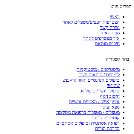
תפריט ניווט
ראשי
הצטרפות יועצים/מטפלים לאתר
יצירת קשר
מפת האתר
איך מצטרפים לאתר
חיפוש מותאם
בחר קטגוריה
מיסטיקנים / מיסטיקניות
לימודים / סדנאות נשים
טיפולים אנרגטיים ואיזון גוף-נפש
שימושי
טיפול ריגשי / טיפול זוגי
חיטוב הגוף
אימון אישי / מאמנים אישיים
ספא ועיסוי
מטפלים / מטפלות ברפואה משלימה
קוסמטיקה ויופי
רפואה אסתטית וטיפולים אסתטיים
הדרכת הורים